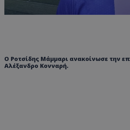
Ο Ροτσίδης Μάμμαρι ανακοίνωσε την επ
Αλέξανδρο Κονναρή.