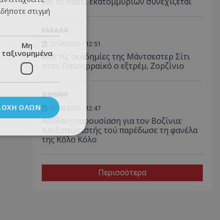
και το πάρτι εκατομμυρίων συνεχίζεται
αδήποτε στιγμή
ΕΛΛΑΔΑ
Μη
07.08.2026 - 12:51
ταξινομημένα
Από τις ακαδημίες της Μάντσεστερ Σίτι
στον Πανσερραϊκό ο εξτρέμ, Ζορζίνιο
ΔΙΕΘΝΗ
ΔΟΧΉ ΌΛΩΝ
07.08.2026 - 12:47
Απίθανη παρουσίαση για τον Βοζίνια:
Αλεξιπτωτιστής τού παρέδωσε τη φανέλα
της Κόλο Κόλο
Περισσότερα