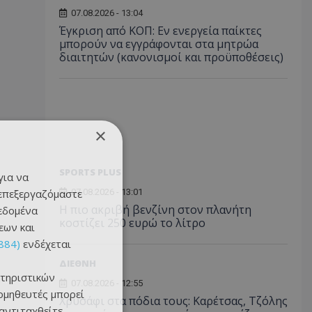
07.08.2026 - 13:04
Έγκριση από ΚΟΠ: Εν ενεργεία παίκτες
μπορούν να εγγράφονται στα μητρώα
διαιτητών (κανονισμοί και προϋποθέσεις)
×
SPORTS PLUS
για να
 επεξεργαζόμαστε
07.08.2026 - 13:01
Η πιο ακριβή βενζίνη στον πλανήτη
δεδομένα
κοστίζει 250 ευρώ το λίτρο
εων και
884)
ενδέχεται
ΔΙΕΘΝΗ
τηριστικών
07.08.2026 - 12:55
ομηθευτές μπορεί
Χρυσάφι στα πόδια τους: Καρέτσας, Τζόλης
 αντιταχθείτε