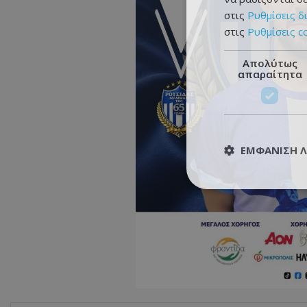
στις
Ρυθμίσεις δ
στις
Ρυθμίσεις c
Απολύτως
απαραίτητα
ΕΜΦΆΝΙΣΗ 