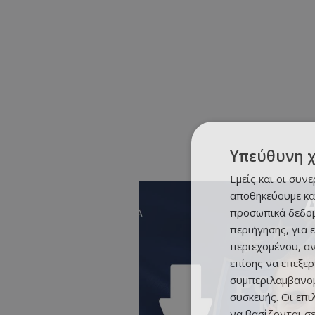
Υπεύθυνη 
Εμείς και οι συν
αποθηκεύουμε κα
προσωπικά δεδομ
περιήγησης, για 
περιεχομένου, α
επίσης να επεξε
συμπεριλαμβανομ
συσκευής. Οι επ
να βασίζονται σε