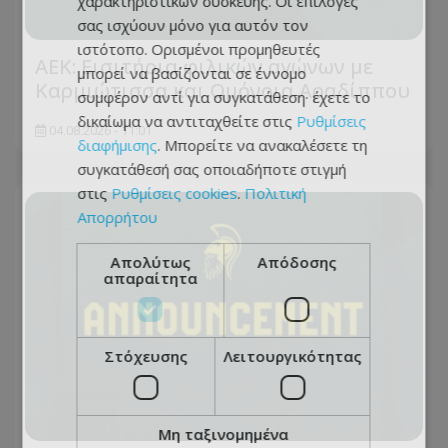
χαρακτηριστικών συσκευής. Οι επιλογές
σας ισχύουν μόνο για αυτόν τον
ιστότοπο. Ορισμένοι προμηθευτές
ΑΕΚ: Εισιτήρια φιλικών αγώνων με
μπορεί να βασίζονται σε έννομο
Καρμιώτισσα και Ομόνοια Αραδίππου
συμφέρον αντί για συγκατάθεση· έχετε το
δικαίωμα να αντιταχθείτε στις
Ρυθμίσεις
04.08.2026 - 11:01
διαφήμισης
. Μπορείτε να ανακαλέσετε τη
συγκατάθεσή σας οποιαδήποτε στιγμή
στις
Ρυθμίσεις cookies
.
Πολιτική
Απορρήτου
Απολύτως
Απόδοσης
απαραίτητα
Στόχευσης
Λειτουργικότητας
Μη ταξινομημένα