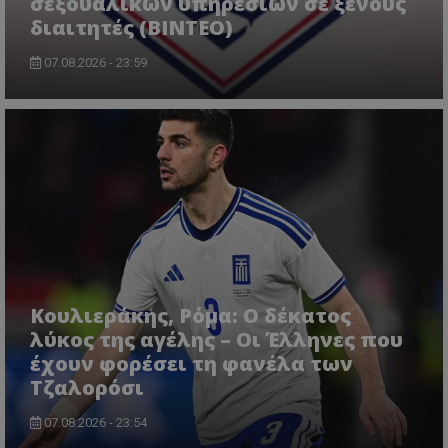
σεξουαλικών υπηρεσιών σε ξένους
διαιτητές (BINTEO)
07.08.2026 - 23:59
Κουλιεράκης, Ρόμα: Ο δέκατος
λύκος της αγέλης – Οι Έλληνες που
έχουν φορέσει τη φανέλα των
Τζαλορόσι
07.08.2026 - 23:54