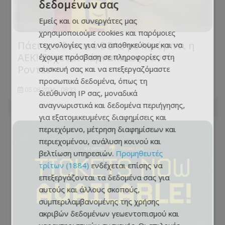
δεδομένων σας
Εμείς και οι συνεργάτες μας
χρησιμοποιούμε cookies και παρόμοιες
Πάει για δυνατό DEAL με Μράμπτι η
τεχνολογίες για να αποθηκεύουμε και να
ΑΕΚ! Έρχεται Λάρνακα ως... αντί-
έχουμε πρόσβαση σε πληροφορίες στη
Ροντέν
συσκευή σας και να επεξεργαζόμαστε
προσωπικά δεδομένα, όπως τη
05.08.2026 - 08:33
διεύθυνση IP σας, μοναδικά
αναγνωριστικά και δεδομένα περιήγησης,
για εξατομικευμένες διαφημίσεις και
περιεχόμενο, μέτρηση διαφημίσεων και
περιεχομένου, ανάλυση κοινού και
βελτίωση υπηρεσιών.
Προμηθευτές
τρίτων (1884)
ενδέχεται επίσης να
επεξεργάζονται τα δεδομένα σας για
αυτούς και άλλους σκοπούς,
συμπεριλαμβανομένης της χρήσης
ακριβών δεδομένων γεωεντοπισμού και