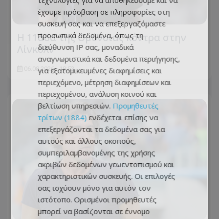
τεχνολογίες για να αποθηκεύουμε και να
έχουμε πρόσβαση σε πληροφορίες στη
συσκευή σας και να επεξεργαζόμαστε
προσωπικά δεδομένα, όπως τη
Η 11άδα της Ομόνοιας κόντρα στην
διεύθυνση IP σας, μοναδικά
Λίνκολν
αναγνωριστικά και δεδομένα περιήγησης,
06.08.2026 - 18:53
για εξατομικευμένες διαφημίσεις και
περιεχόμενο, μέτρηση διαφημίσεων και
περιεχομένου, ανάλυση κοινού και
βελτίωση υπηρεσιών.
Προμηθευτές
τρίτων (1884)
ενδέχεται επίσης να
επεξεργάζονται τα δεδομένα σας για
αυτούς και άλλους σκοπούς,
συμπεριλαμβανομένης της χρήσης
ακριβών δεδομένων γεωεντοπισμού και
χαρακτηριστικών συσκευής. Οι επιλογές
σας ισχύουν μόνο για αυτόν τον
ιστότοπο. Ορισμένοι προμηθευτές
μπορεί να βασίζονται σε έννομο