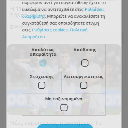
συμφέρον αντί για συγκατάθεση· έχετε το
Η 11άδα της Πάφου κόντρα στην
δικαίωμα να αντιταχθείτε στις
Ρυθμίσεις
Σάλτσμπουργκ
διαφήμισης
. Μπορείτε να ανακαλέσετε τη
συγκατάθεσή σας οποιαδήποτε στιγμή
06.08.2026 - 18:53
στις
Ρυθμίσεις cookies
.
Πολιτική
Απορρήτου
Απολύτως
Απόδοσης
απαραίτητα
Στόχευσης
Λειτουργικότητας
Μη ταξινομημένα
Νέες ευρωπαϊκές προκλήσεις: Το