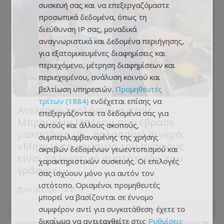
συσκευή σας και να επεξεργαζόμαστε
προσωπικά δεδομένα, όπως τη
διεύθυνση IP σας, μοναδικά
αναγνωριστικά και δεδομένα περιήγησης,
για εξατομικευμένες διαφημίσεις και
περιεχόμενο, μέτρηση διαφημίσεων και
περιεχομένου, ανάλυση κοινού και
βελτίωση υπηρεσιών.
Προμηθευτές
τρίτων (1884)
ενδέχεται επίσης να
Ανελέητο τρολάρισμα στον
επεξεργάζονται τα δεδομένα σας για
Μπρούκλιν Μπέκαμ που έβρασε
αυτούς και άλλους σκοπούς,
μακαρόνια με... θαλασσινό (!) νερό:
συμπεριλαμβανομένης της χρήσης
«Μήπως τα καύσιμα του σκάφους
ακριβών δεδομένων γεωεντοπισμού και
είναι το μυστικό συστατικό;» του
χαρακτηριστικών συσκευής. Οι επιλογές
γράφουν
σας ισχύουν μόνο για αυτόν τον
ιστότοπο. Ορισμένοι προμηθευτές
08.08.2026 - 14:41
μπορεί να βασίζονται σε έννομο
συμφέρον αντί για συγκατάθεση· έχετε το
δικαίωμα να αντιταχθείτε στις
Ρυθμίσεις