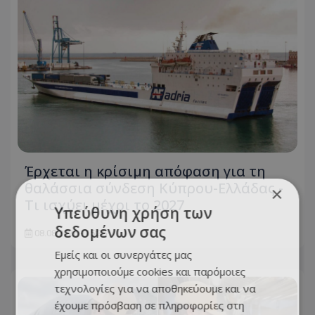
Έρχεται η κρίσιμη απόφαση για τη
θαλάσσια σύνδεση Κύπρου-Ελλάδας -
×
Τι ισχύει μέχρι το 2027
Υπεύθυνη χρήση των
δεδομένων σας
08.08.2026 - 15:35
Εμείς και οι συνεργάτες μας
χρησιμοποιούμε cookies και παρόμοιες
τεχνολογίες για να αποθηκεύουμε και να
έχουμε πρόσβαση σε πληροφορίες στη