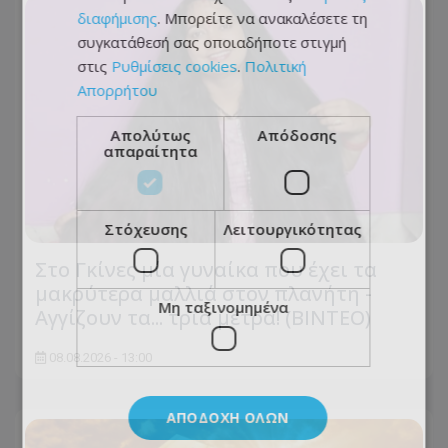
διαφήμισης
. Μπορείτε να ανακαλέσετε τη
συγκατάθεσή σας οποιαδήποτε στιγμή
στις
Ρυθμίσεις cookies
.
Πολιτική
Απορρήτου
Απολύτως
Απόδοσης
απαραίτητα
Στόχευσης
Λειτουργικότητας
Στο Γκίνες μία γυναίκα που έχει τα
μακρύτερα μαλλιά στον πλανήτη -
Μη ταξινομημένα
Αγγίζουν τα... τρία μέτρα! (ΒΙΝΤΕΟ)
08.08.2026 - 13:00
ΑΠΟΔΟΧΉ ΌΛΩΝ