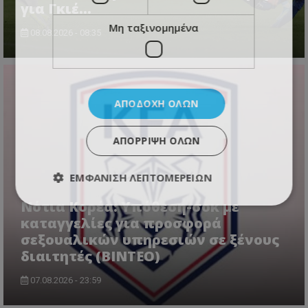
για Γκιέ…
Μη ταξινομημένα
08.08.2026 - 08:35
ΑΠΟΔΟΧΉ ΌΛΩΝ
ΑΠΌΡΡΙΨΗ ΌΛΩΝ
ΕΜΦΆΝΙΣΗ ΛΕΠΤΟΜΕΡΕΙΏΝ
Νότια Κορέα: Υπόθεση-σοκ με
καταγγελίες για προσφορά
σεξουαλικών υπηρεσιών σε ξένους
διαιτητές (BINTEO)
07.08.2026 - 23:59