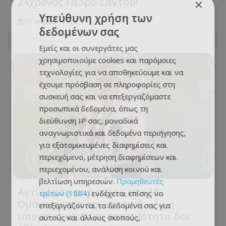
24χρονος Πέδρο Σάντσο!
×
Υπεύθυνη χρήση των
07.08.2026 - 09:34
δεδομένων σας
Εμείς και οι συνεργάτες μας
χρησιμοποιούμε cookies και παρόμοιες
τεχνολογίες για να αποθηκεύουμε και να
έχουμε πρόσβαση σε πληροφορίες στη
συσκευή σας και να επεξεργαζόμαστε
προσωπικά δεδομένα, όπως τη
διεύθυνση IP σας, μοναδικά
αναγνωριστικά και δεδομένα περιήγησης,
για εξατομικευμένες διαφημίσεις και
περιεχόμενο, μέτρηση διαφημίσεων και
περιεχομένου, ανάλυση κοινού και
βελτίωση υπηρεσιών.
Προμηθευτές
Αντίδραση από μέλος του ΔΣ
τρίτων (1884)
ενδέχεται επίσης να
Ομόνοιας για την κριτική: «Λίγη
επεξεργάζονται τα δεδομένα σας για
υπομονή και λίγη ταπεινότητα δεν
αυτούς και άλλους σκοπούς,