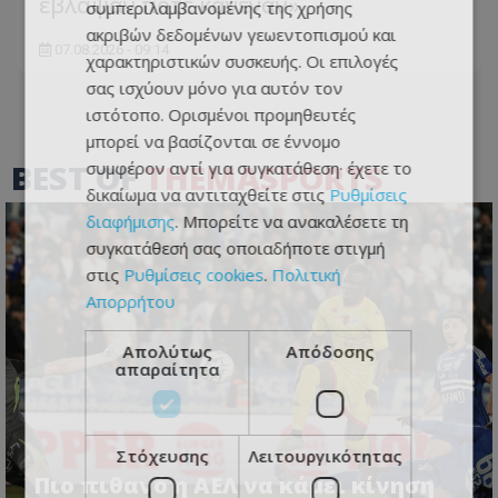
έβλαψαν ποτέ κανέναν»
συμπεριλαμβανομένης της χρήσης
ακριβών δεδομένων γεωεντοπισμού και
07.08.2026 - 09:14
χαρακτηριστικών συσκευής. Οι επιλογές
σας ισχύουν μόνο για αυτόν τον
ιστότοπο. Ορισμένοι προμηθευτές
μπορεί να βασίζονται σε έννομο
BEST OF
THEMASPORTS
συμφέρον αντί για συγκατάθεση· έχετε το
δικαίωμα να αντιταχθείτε στις
Ρυθμίσεις
διαφήμισης
. Μπορείτε να ανακαλέσετε τη
συγκατάθεσή σας οποιαδήποτε στιγμή
στις
Ρυθμίσεις cookies
.
Πολιτική
Απορρήτου
Απολύτως
Απόδοσης
απαραίτητα
Στόχευσης
Λειτουργικότητας
Πιο πιθανό η ΑΕΛ να κάμει κίνηση