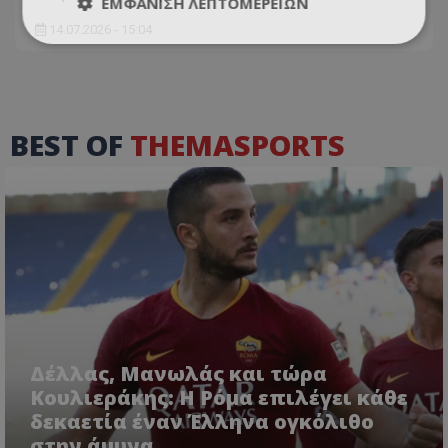
ΕΜΦΆΝΙΣΗ ΛΕΠΤΟΜΕΡΕΙΏΝ
14.07.2026 - 15:04
BEST OF
THEMASPORTS
Δέλλας, Μανωλάς και τώρα
Κουλιεράκης: Η Ρόμα επιλέγει κάθε
δεκαετία έναν Έλληνα ογκόλιθο
στην άμυνα