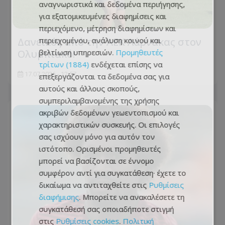
αναγνωριστικά και δεδομένα περιήγησης,
για εξατομικευμένες διαφημίσεις και
περιεχόμενο, μέτρηση διαφημίσεων και
περιεχομένου, ανάλυση κοινού και
Δανεικός από την ΑΕΚ Λάρνακας στον
βελτίωση υπηρεσιών.
Προμηθευτές
Ολυμπιακό!
τρίτων (1884)
ενδέχεται επίσης να
17.07.2026 - 12:57
επεξεργάζονται τα δεδομένα σας για
αυτούς και άλλους σκοπούς,
συμπεριλαμβανομένης της χρήσης
ακριβών δεδομένων γεωεντοπισμού και
χαρακτηριστικών συσκευής. Οι επιλογές
σας ισχύουν μόνο για αυτόν τον
ιστότοπο. Ορισμένοι προμηθευτές
μπορεί να βασίζονται σε έννομο
συμφέρον αντί για συγκατάθεση· έχετε το
δικαίωμα να αντιταχθείτε στις
Ρυθμίσεις
διαφήμισης
. Μπορείτε να ανακαλέσετε τη
συγκατάθεσή σας οποιαδήποτε στιγμή
στις
Ρυθμίσεις cookies
.
Πολιτική