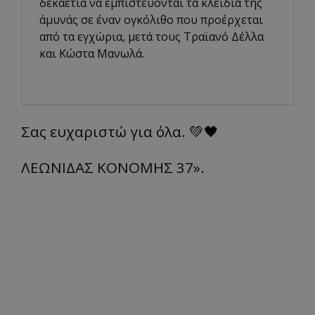
δεκαετία να εμπιστεύονται τα κλειδιά της
άμυνάς σε έναν ογκόλιθο που προέρχεται
από τα εγχώρια, μετά τους Τραϊανό Δέλλα
και Κώστα Μανωλά.
Σας ευχαριστώ για όλα. 💚🖤
ΛΕΩΝΙΔΑΣ ΚΟΝΟΜΗΣ 37».