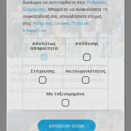
δικαίωμα να αντιταχθείτε στις
Ρυθμίσεις
διαφήμισης
. Μπορείτε να ανακαλέσετε τη
συγκατάθεσή σας οποιαδήποτε στιγμή
στις
Ρυθμίσεις cookies
.
Πολιτική
Απορρήτου
Απολύτως
Απόδοσης
απαραίτητα
«Ήμασταν και λίγο άτυχοι με την
Στόχευσης
Λειτουργικότητας
κλήρωση - Αναγκαστικά αλλάζει το
πλάνο μας μετά τον αποκλεισμό»
03.08.2026 - 12:51
Μη ταξινομημένα
ΑΠΟΔΟΧΉ ΌΛΩΝ