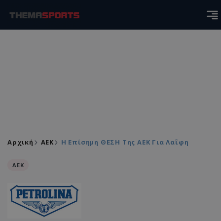
Αρχική
ΑEK
Η Επίσημη ΘΕΣΗ Της ΑΕΚ Για Λαΐφη
ΑEK