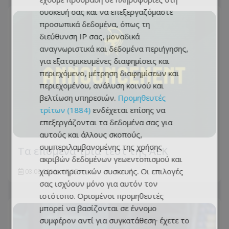
συσκευή σας και να επεξεργαζόμαστε
προσωπικά δεδομένα, όπως τη
διεύθυνση IP σας, μοναδικά
αναγνωριστικά και δεδομένα περιήγησης,
για εξατομικευμένες διαφημίσεις και
περιεχόμενο, μέτρηση διαφημίσεων και
περιεχομένου, ανάλυση κοινού και
βελτίωση υπηρεσιών.
Προμηθευτές
τρίτων (1884)
ενδέχεται επίσης να
επεξεργάζονται τα δεδομένα σας για
αυτούς και άλλους σκοπούς,
συμπεριλαμβανομένης της χρήσης
Τα επόμενα τρία τεστ της ΑΕΚ
ακριβών δεδομένων γεωεντοπισμού και
χαρακτηριστικών συσκευής. Οι επιλογές
03.08.2026 - 17:25
σας ισχύουν μόνο για αυτόν τον
ιστότοπο. Ορισμένοι προμηθευτές
μπορεί να βασίζονται σε έννομο
συμφέρον αντί για συγκατάθεση· έχετε το