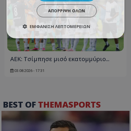
ΑΠΌΡΡΙΨΗ ΌΛΩΝ
ΕΜΦΆΝΙΣΗ ΛΕΠΤΟΜΕΡΕΙΏΝ
ΑΕΚ: Τσίμπησε μισό εκατομμύριο...
03.08.2026 - 17:31
BEST OF
THEMASPORTS