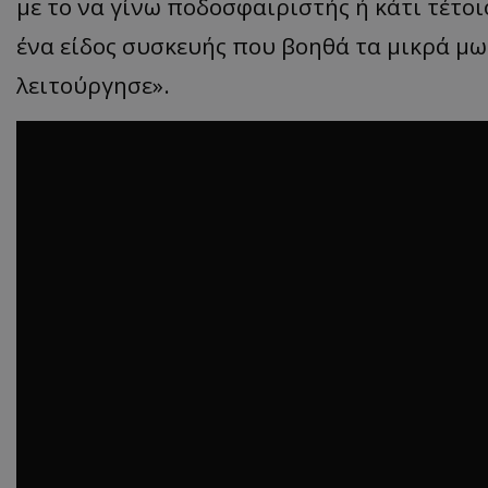
με το να γίνω ποδοσφαιριστής ή κάτι τέτοι
ένα είδος συσκευής που βοηθά τα μικρά μω
λειτούργησε».