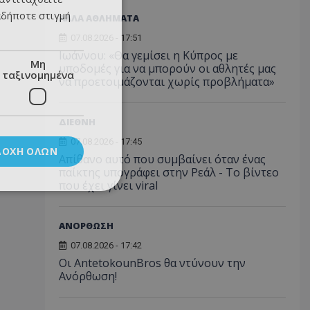
αδήποτε στιγμή
ΑΛΛΑ ΑΘΛΗΜΑΤΑ
07.08.2026 - 17:51
Ιωάννου: «Θα γεμίσει η Κύπρος με
Μη
υποδομές για να μπορούν οι αθλητές μας
ταξινομημένα
να προετοιμάζονται χωρίς προβλήματα»
ΔΙΕΘΝΗ
07.08.2026 - 17:45
ΔΟΧΉ ΌΛΩΝ
Απίθανο αυτό που συμβαίνει όταν ένας
παίκτης υπογράφει στην Ρεάλ - Το βίντεο
που έχει γίνει viral
ΑΝΟΡΘΩΣΗ
07.08.2026 - 17:42
Οι AntetokounBros θα ντύνουν την
Ανόρθωση!