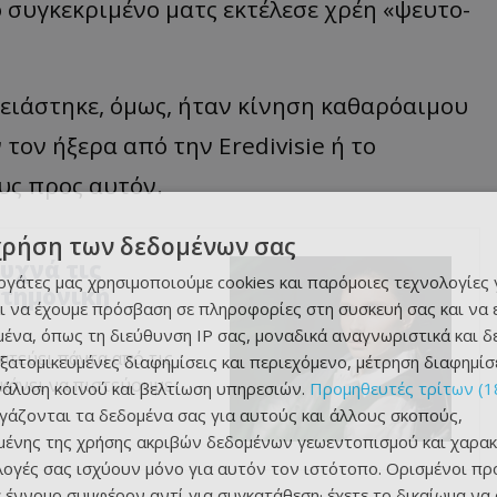
ο συγκεκριμένο ματς εκτέλεσε χρέη «ψευτο-
ειάστηκε, όμως, ήταν κίνηση καθαρόαιμου
τον ήξερα από την Eredivisie ή το
υς προς αυτόν.
χρήση των δεδομένων σας
υχνά τις
εργάτες μας χρησιμοποιούμε cookies και παρόμοιες τεχνολογίες 
στημονική
ι να έχουμε πρόσβαση σε πληροφορίες στη συσκευή σας και να
ένα, όπως τη διεύθυνση IP σας, μοναδικά αναγνωριστικά και 
ατεύει πάντα από τις
εξατομικευμένες διαφημίσεις και περιεχόμενο, μέτρηση διαφημίσ
 κάνει να πιστεύουμε
νάλυση κοινού και βελτίωση υπηρεσιών.
Προμηθευτές τρίτων (1
ργάζονται τα δεδομένα σας για αυτούς και άλλους σκοπούς,
ένης της χρήσης ακριβών δεδομένων γεωεντοπισμού και χαρακ
ιλογές σας ισχύουν μόνο για αυτόν τον ιστότοπο. Ορισμένοι πρ
 έννομο συμφέρον αντί για συγκατάθεση· έχετε το δικαίωμα να