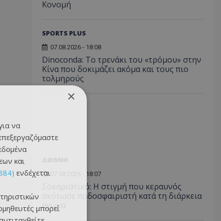
Κονομή
SPORTS PLUS
07.08.2026 - 18:08
Dinoconda: Το τρενάκι του «τρόμου» στην
Κίνα που δοκιμάζει ακόμα και τους πιο
τολμηρούς
×
για να
 επεξεργαζόμαστε
δεδομένα
ΔΙΕΘΝΗ
εων και
884)
ενδέχεται
07.08.2026 - 18:07
Σοκαριστικό: Η στιγμή που κεραυνός
σκότωσε ποδοσφαιριστή κατά τη διάρκεια
τηριστικών
αγώνα
ομηθευτές μπορεί
 αντιταχθείτε