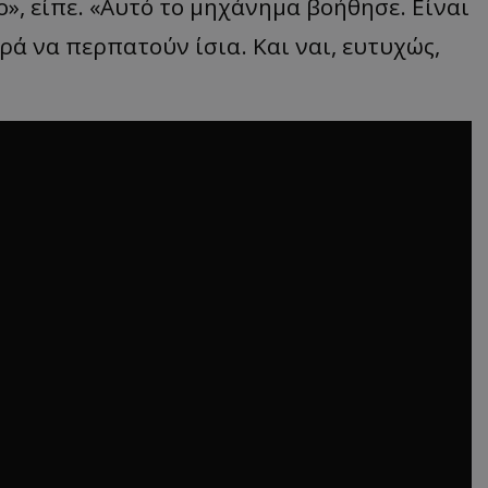
ο», είπε. «Αυτό το μηχάνημα βοήθησε. Είναι
ρά να περπατούν ίσια. Και ναι, ευτυχώς,