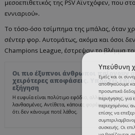
μεσοεπιθετικός της PSV Αϊντχόφεν, που στ
εννιαριού».
Το τόσο-όσο τσίμπημα της μπάλας, όταν χρ
σέντερ φορ. Αυτομάτως, ακόμα και όσοι δεν 
Champions League, έστρεψαν το βλέμμα το
Υπεύθυνη 
Οι πιο έξυπνοι άνθρωποι παίρνουν σ
Εμείς και οι συν
χειρότερες αποφάσεις. Υπάρχει επι
αποθηκεύουμε κα
εξήγηση
προσωπικά δεδομ
Η ευφυΐα είναι πολύτιμο εφόδιο, αλλά δεν μας προστ
περιήγησης, για 
λανθασμένες. Αντίθετα, κάποιες φορές μπορεί να μας
περιεχομένου, α
ότι δεν κάνουμε ποτέ λάθος.
επίσης να επεξε
συμπεριλαμβανομ
συσκευής. Οι επ
να βασίζονται σε