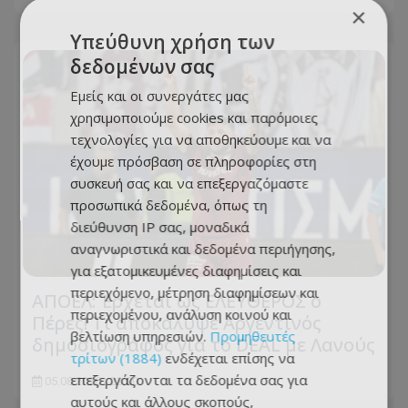
×
Υπεύθυνη χρήση των
δεδομένων σας
Εμείς και οι συνεργάτες μας
χρησιμοποιούμε cookies και παρόμοιες
τεχνολογίες για να αποθηκεύουμε και να
έχουμε πρόσβαση σε πληροφορίες στη
συσκευή σας και να επεξεργαζόμαστε
προσωπικά δεδομένα, όπως τη
διεύθυνση IP σας, μοναδικά
αναγνωριστικά και δεδομένα περιήγησης,
για εξατομικευμένες διαφημίσεις και
περιεχόμενο, μέτρηση διαφημίσεων και
ΑΠΟΕΛ: Έρχεται ως ΕΛΕΥΘΕΡΟΣ ο
περιεχομένου, ανάλυση κοινού και
Πέρες! Τι αποκάλυψε Αργεντινός
βελτίωση υπηρεσιών.
Προμηθευτές
δημοσιογράφος για το DEAL με Λανούς
τρίτων (1884)
ενδέχεται επίσης να
επεξεργάζονται τα δεδομένα σας για
05.08.2026 - 23:00
αυτούς και άλλους σκοπούς,