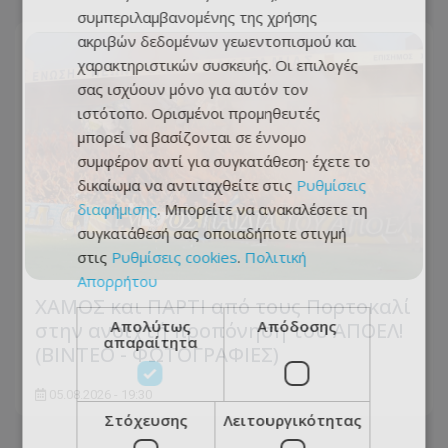
συμπεριλαμβανομένης της χρήσης
ακριβών δεδομένων γεωεντοπισμού και
χαρακτηριστικών συσκευής. Οι επιλογές
σας ισχύουν μόνο για αυτόν τον
ιστότοπο. Ορισμένοι προμηθευτές
μπορεί να βασίζονται σε έννομο
συμφέρον αντί για συγκατάθεση· έχετε το
δικαίωμα να αντιταχθείτε στις
Ρυθμίσεις
διαφήμισης
. Μπορείτε να ανακαλέσετε τη
συγκατάθεσή σας οποιαδήποτε στιγμή
στις
Ρυθμίσεις cookies
.
Πολιτική
Απορρήτου
ΧΑΜΟΣ και ΠΑΡΤΙ από τους Πορτοκαλί
Απολύτως
Απόδοσης
στην ανοιχτή προπόνηση του ΑΠΟΕΛ!
απαραίτητα
(ΒΙΝΤΕΟ - ΦΩΤΟΓΡΑΦΙΕΣ)
05.08.2026 - 19:30
Στόχευσης
Λειτουργικότητας