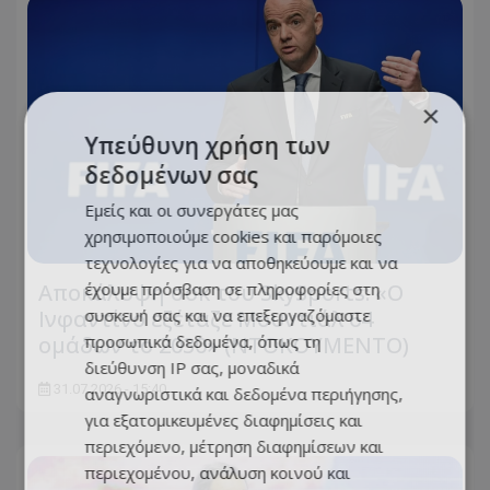
×
Υπεύθυνη χρήση των
δεδομένων σας
Εμείς και οι συνεργάτες μας
χρησιμοποιούμε cookies και παρόμοιες
τεχνολογίες για να αποθηκεύουμε και να
έχουμε πρόσβαση σε πληροφορίες στη
Αποκάλυψη σοκ του SkySports: «O
συσκευή σας και να επεξεργαζόμαστε
Ινφαντίνο εξέταζε Μουντιάλ 64
προσωπικά δεδομένα, όπως τη
ομάδων το 2030» (ΝΤΟΚΟΥΜΕΝΤΟ)
διεύθυνση IP σας, μοναδικά
31.07.2026 - 15:40
αναγνωριστικά και δεδομένα περιήγησης,
για εξατομικευμένες διαφημίσεις και
περιεχόμενο, μέτρηση διαφημίσεων και
περιεχομένου, ανάλυση κοινού και