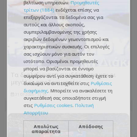
βελτίωση υπηρεσιών.
Προμηθευτές
τρίτων (1884)
ενδέχεται επίσης να
επεξεργάζονται τα δεδομένα σας για
αυτούς και άλλους σκοπούς,
συμπεριλαμβανομένης της χρήσης
ακριβών δεδομένων γεωεντοπισμού και
χαρακτηριστικών συσκευής. Οι επιλογές
σας ισχύουν μόνο για αυτόν τον
ιστότοπο. Ορισμένοι προμηθευτές
μπορεί να βασίζονται σε έννομο
Τα διαλείμματα ενυδάτωσης και οι
συμφέρον αντί για συγκατάθεση· έχετε το
μεγάλες αποδοκιμασίες
δικαίωμα να αντιταχθείτε στις
Ρυθμίσεις
διαφήμισης
. Μπορείτε να ανακαλέσετε τη
31.07.2026 - 13:55
συγκατάθεσή σας οποιαδήποτε στιγμή
στις
Ρυθμίσεις cookies
.
Πολιτική
Απορρήτου
Απολύτως
Απόδοσης
απαραίτητα