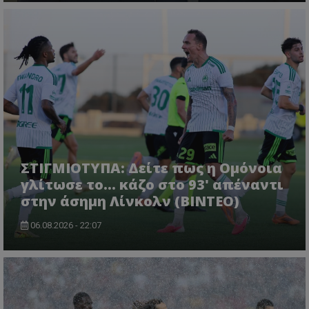
ΣΤΙΓΜΙΟΤΥΠΑ: Δείτε πως η Ομόνοια
γλίτωσε το... κάζο στο 93' απέναντι
στην άσημη Λίνκολν (ΒΙΝΤΕΟ)
06.08.2026 - 22:07