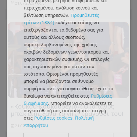
περιεχόμενο, μέτρηση διαφημίσεων και
21.07.2026 - 06:54
περιεχομένου, ανάλυση κοινού και
βελτίωση υπηρεσιών.
Προμηθευτές
τρίτων (1884)
ενδέχεται επίσης να
επεξεργάζονται τα δεδομένα σας για
αυτούς και άλλους σκοπούς,
συμπεριλαμβανομένης της χρήσης
ακριβών δεδομένων γεωεντοπισμού και
χαρακτηριστικών συσκευής. Οι επιλογές
σας ισχύουν μόνο για αυτόν τον
ιστότοπο. Ορισμένοι προμηθευτές
μπορεί να βασίζονται σε έννομο
συμφέρον αντί για συγκατάθεση· έχετε το
δικαίωμα να αντιταχθείτε στις
Ρυθμίσεις
διαφήμισης
. Μπορείτε να ανακαλέσετε τη
«Κούκου-Κουκουρέγια»: Ο Ισπανός
συγκατάθεσή σας οποιαδήποτε στιγμή
μπακ είπε ξανά το viral τραγούδι του!
στις
Ρυθμίσεις cookies
.
Πολιτική
Απορρήτου
21.07.2026 - 02:32