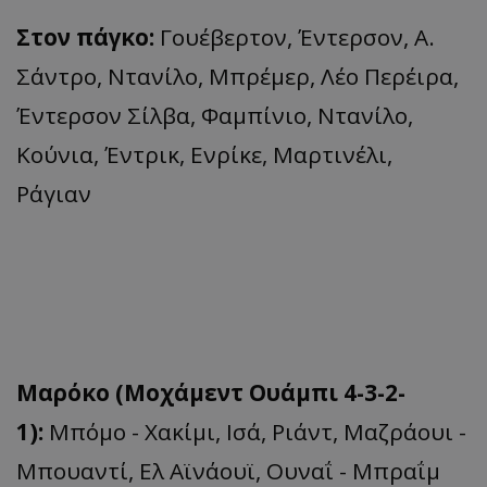
Στον πάγκο:
Γουέβερτον, Έντερσον, Α.
Σάντρο, Ντανίλο, Μπρέμερ, Λέο Περέιρα,
Έντερσον Σίλβα, Φαμπίνιο, Ντανίλο,
Κούνια, Έντρικ, Ενρίκε, Μαρτινέλι,
Ράγιαν
Μαρόκο (Μοχάμεντ Ουάμπι 4-3-2-
1):
Μπόμο - Χακίμι, Ισά, Ριάντ, Μαζράουι -
Μπουαντί, Ελ Αϊνάουϊ, Ουναΐ - Μπραΐμ