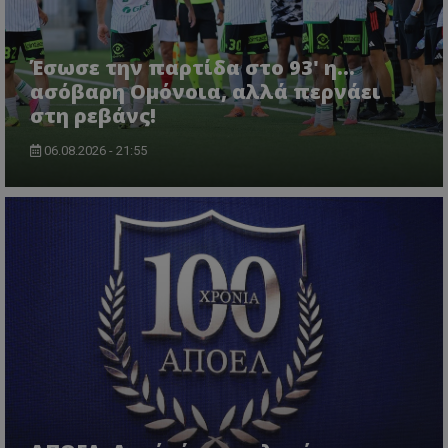
Έσωσε την παρτίδα στο 93' η...
ασόβαρη Ομόνοια, αλλά περνάει
στη ρεβάνς!
06.08.2026 - 21:55