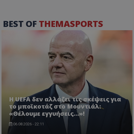
BEST OF
THEMASPORTS
Η UEFA δεν αλλάζει τις σκέψεις για
το μποϊκοτάζ στο Μουντιάλ:
«Θέλουμε εγγυήσεις...»!
06.08.2026 - 22:11