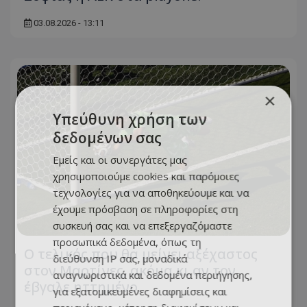
03.08.2026 - 13:11
×
Υπεύθυνη χρήση των
δεδομένων σας
Εμείς και οι συνεργάτες μας
χρησιμοποιούμε cookies και παρόμοιες
τεχνολογίες για να αποθηκεύουμε και να
έχουμε πρόσβαση σε πληροφορίες στη
συσκευή σας και να επεξεργαζόμαστε
προσωπικά δεδομένα, όπως τη
Ο τελικός που θα μείνει αξέχαστος
διεύθυνση IP σας, μοναδικά
στον Μαρτίνες, ακόμα κι αν τον
αναγνωριστικά και δεδομένα περιήγησης,
έβγαλε ηττημένο…
για εξατομικευμένες διαφημίσεις και