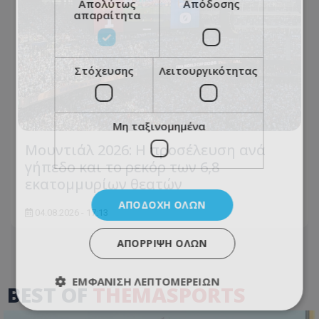
Απολύτως
Απόδοσης
απαραίτητα
Στόχευσης
Λειτουργικότητας
Μη ταξινομημένα
Μουντιάλ 2026: Η προσέλευση ανά
γήπεδο και το ρεκόρ των 6,8
εκατομμυρίων θεατών
ΑΠΟΔΟΧΉ ΌΛΩΝ
04.08.2026 - 17:13
ΑΠΌΡΡΙΨΗ ΌΛΩΝ
ΕΜΦΆΝΙΣΗ ΛΕΠΤΟΜΕΡΕΙΏΝ
BEST OF
THEMASPORTS