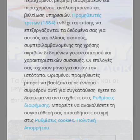
περιεχομένου, ανάλυση κοινού και
βελτίωση υπηρεσιών.
Προμηθευτές
τρίτων (1884)
ενδέχεται επίσης να
επεξεργάζονται τα δεδομένα σας για
αυτούς και άλλους σκοπούς,
συμπεριλαμβανομένης της χρήσης
ακριβών δεδομένων γεωεντοπισμού και
χαρακτηριστικών συσκευής. Οι επιλογές
σας ισχύουν μόνο για αυτόν τον
ιστότοπο. Ορισμένοι προμηθευτές
Τα διαλείμματα ενυδάτωσης και οι
μπορεί να βασίζονται σε έννομο
μεγάλες αποδοκιμασίες
συμφέρον αντί για συγκατάθεση· έχετε το
δικαίωμα να αντιταχθείτε στις
Ρυθμίσεις
31.07.2026 - 13:55
διαφήμισης
. Μπορείτε να ανακαλέσετε τη
συγκατάθεσή σας οποιαδήποτε στιγμή
στις
Ρυθμίσεις cookies
.
Πολιτική
Απορρήτου