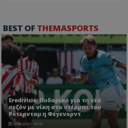
BEST OF
THEMASPORTS
Eredivisie: Ποδαρικό για τη νέα
σεζόν με νίκη στο ντέρμπι του
Ρότερνταμ η Φέγενορντ
09.08.2026 - 16:19