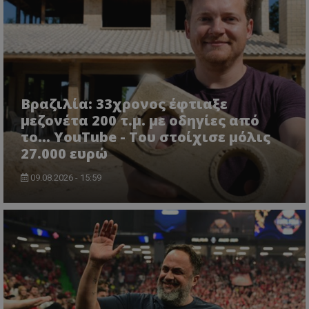
Βραζιλία: 33χρονος έφτιαξε
μεζονέτα 200 τ.μ. με οδηγίες από
το... YouTube - Του στοίχισε μόλις
27.000 ευρώ
09.08.2026 - 15:59