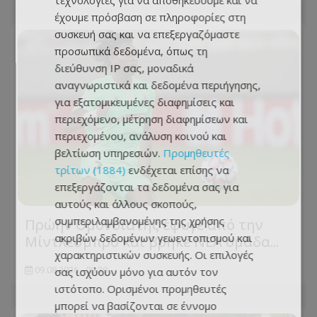
τεχνολογίες για να αποθηκεύουμε και να
έχουμε πρόσβαση σε πληροφορίες στη
συσκευή σας και να επεξεργαζόμαστε
προσωπικά δεδομένα, όπως τη
διεύθυνση IP σας, μοναδικά
αναγνωριστικά και δεδομένα περιήγησης,
για εξατομικευμένες διαφημίσεις και
περιεχόμενο, μέτρηση διαφημίσεων και
περιεχομένου, ανάλυση κοινού και
βελτίωση υπηρεσιών.
Προμηθευτές
τρίτων (1884)
ενδέχεται επίσης να
επεξεργάζονται τα δεδομένα σας για
αυτούς και άλλους σκοπούς,
συμπεριλαμβανομένης της χρήσης
Πρώην Ομονοιάτης έφυγε από την
ακριβών δεδομένων γεωεντοπισμού και
Μίντλεσμπρο και βρήκε ΝΕΑ ομάδα...
χαρακτηριστικών συσκευής. Οι επιλογές
09.08.2026 - 09:39
σας ισχύουν μόνο για αυτόν τον
ιστότοπο. Ορισμένοι προμηθευτές
μπορεί να βασίζονται σε έννομο