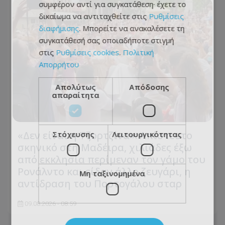
συμφέρον αντί για συγκατάθεση· έχετε το
δικαίωμα να αντιταχθείτε στις
Ρυθμίσεις
διαφήμισης
. Μπορείτε να ανακαλέσετε τη
συγκατάθεσή σας οποιαδήποτε στιγμή
στις
Ρυθμίσεις cookies
.
Πολιτική
Απορρήτου
Απολύτως
Απόδοσης
απαραίτητα
«Δεν είναι η Τζορτζίνα»: Απίστευτο
Στόχευσης
Λειτουργικότητας
σκηνικό στη Μαδέιρα, χιλιάδες έξω
από εκκλησία περίμεναν τον γάμο του
Ρονάλντο και είδαν άλλο ζευγάρι, η
Μη ταξινομημένα
αντίδραση του Πορτογάλου σταρ
09.08.2026 - 08:59