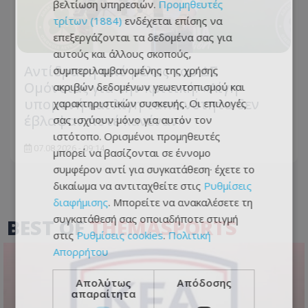
βελτίωση υπηρεσιών.
Προμηθευτές
τρίτων (1884)
ενδέχεται επίσης να
επεξεργάζονται τα δεδομένα σας για
αυτούς και άλλους σκοπούς,
Αντίδραση από μέλος του ΔΣ
συμπεριλαμβανομένης της χρήσης
Ομόνοιας για την κριτική: «Λίγη
ακριβών δεδομένων γεωεντοπισμού και
υπομονή και λίγη ταπεινότητα δεν
χαρακτηριστικών συσκευής. Οι επιλογές
έβλαψαν ποτέ κανέναν»
σας ισχύουν μόνο για αυτόν τον
ιστότοπο. Ορισμένοι προμηθευτές
07.08.2026 - 09:14
μπορεί να βασίζονται σε έννομο
συμφέρον αντί για συγκατάθεση· έχετε το
δικαίωμα να αντιταχθείτε στις
Ρυθμίσεις
διαφήμισης
. Μπορείτε να ανακαλέσετε τη
συγκατάθεσή σας οποιαδήποτε στιγμή
BEST OF
THEMASPORTS
στις
Ρυθμίσεις cookies
.
Πολιτική
Απορρήτου
Απολύτως
Απόδοσης
απαραίτητα