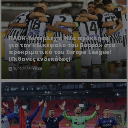
ΠΑΟΚ-Άντερλεχτ: Νέα πρόκληση
για τον «δικέφαλο του βορρά» στα
προκριματικά του Europa League!
(Πιθανές ενδεκάδες)
06.08.2026 - 08:08