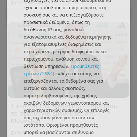
τεχνολογίες για να αποθηκεύουμε και να
02.08.2026 - 13:51
έχουμε πρόσβαση σε πληροφορίες στη
συσκευή σας και να επεξεργαζόμαστε
προσωπικά δεδομένα, όπως τη
διεύθυνση IP σας, μοναδικά
αναγνωριστικά και δεδομένα περιήγησης,
για εξατομικευμένες διαφημίσεις και
περιεχόμενο, μέτρηση διαφημίσεων και
περιεχομένου, ανάλυση κοινού και
βελτίωση υπηρεσιών.
Προμηθευτές
τρίτων (1884)
ενδέχεται επίσης να
επεξεργάζονται τα δεδομένα σας για
αυτούς και άλλους σκοπούς,
συμπεριλαμβανομένης της χρήσης
ακριβών δεδομένων γεωεντοπισμού και
Ήττα για τον Ινφαντίνο - Πήρε πίσω
χαρακτηριστικών συσκευής. Οι επιλογές
το σχέδιο για επενδυτές στο
σας ισχύουν μόνο για αυτόν τον
Μουντιάλ
ιστότοπο. Ορισμένοι προμηθευτές
μπορεί να βασίζονται σε έννομο
01.08.2026 - 11:06