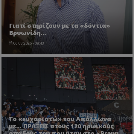
Γιατί στηρίζουν με τα «δόντια»
Βρυωνίδη...
06.08.2026 - 08:43
Το «ευχαριστώ» του Απόλλωνα
με... ΠΡΑΞΕΙΣ στους 120 ηρωικούς
οπαδούς του που ήταν στο «Brann