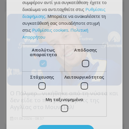
συμφέρον αντί για συγκατάθεση· έχετε το
δικαίωμα να αντιταχθείτε στις
Ρυθμίσεις
διαφήμισης
. Μπορείτε να ανακαλέσετε τη
συγκατάθεσή σας οποιαδήποτε στιγμή
στις
Ρυθμίσεις cookies
.
Πολιτική
Απορρήτου
Απολύτως
Απόδοσης
απαραίτητα
Στόχευσης
Λειτουργικότητας
Ο Πάλμερ... νικήθηκε από τη νύστα και
δεν είδε το πιο μεγάλο ματς της
Μη ταξινομημένα
Αγγλίας στο Μουντιάλ!
01.08.2026 - 08:57