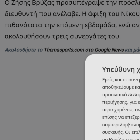
Ο Ζήσης Βρύζας προσυπέγραψε την πρόσλη
διευθυντή που ανέλαβε. Η άφιξη του Νίκο
πιθανότατα την επόμενη εβδομάδα, ενώ αν
ακολουθήσουν τρεις συνεργάτες του.
Ακολουθήστε το
Themasports.com στο Google News
και μά
Υπεύθυνη 
Εμείς και οι συν
αποθηκεύουμε κα
προσωπικά δεδομ
περιήγησης, για 
περιεχομένου, α
επίσης να επεξε
συμπεριλαμβανομ
συσκευής. Οι επ
να βασίζονται σε