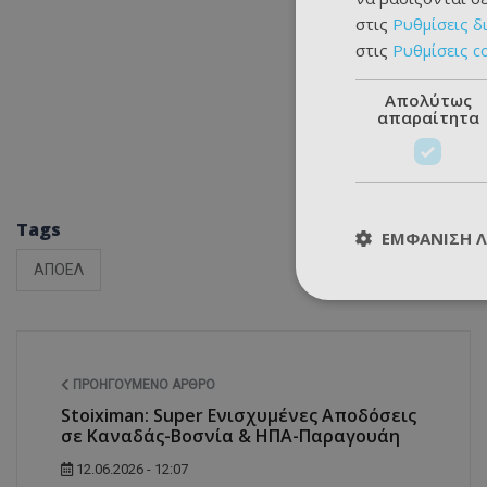
στις
Ρυθμίσεις δ
στις
Ρυθμίσεις c
Απολύτως
απαραίτητα
Tags
ΕΜΦΆΝΙΣΗ 
ΑΠΟΕΛ
ΠΡΟΗΓΟΎΜΕΝΟ ΆΡΘΡΟ
Stoiximan: Super Ενισχυμένες Αποδόσεις
σε Καναδάς-Βοσνία & ΗΠΑ-Παραγουάη
12.06.2026 - 12:07