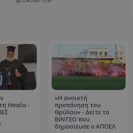
12.06.2026 - 12:33
ον
«Η ανοικτή
η Ησαΐα -
προπόνηση του
ΙΕΣ
Θρύλου» - Δείτε το
ΒΙΝΤΕΟ που
0
δημοσίευσε ο ΑΠΟΕΛ