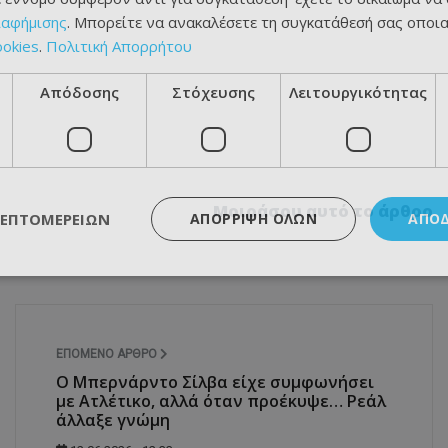
ιαφήμισης
. Μπορείτε να ανακαλέσετε τη συγκατάθεσή σας οποι
ookies
.
Πολιτική Απορρήτου
Απόδοσης
Στόχευσης
Λειτουργικότητας
Μοιράσου αυτό το άρθρο
ΛΕΠΤΟΜΕΡΕΙΏΝ
ΑΠΌΡΡΙΨΗ ΌΛΩΝ
ΑΠΟ
ΕΠΌΜΕΝΟ ΆΡΘΡΟ
Ο Μπερνάρντο Σίλβα είχε συμφωνήσει
με Ατλέτικο, αλλά όταν προέκυψε… Ρεάλ
άλλαξε γνώμη