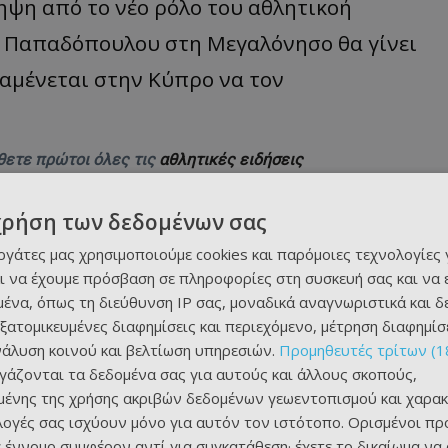
ψη από το νέο ρόλο του αθλητικοή
υ Παπαδόπουλου στη Μεγαλόνησο θα γίνει
αμένεται στην Κύπρο να τον
θετε πρώτοι όλες τις
αθλητικές ειδήσεις
χρήση των δεδομένων σας
εργάτες μας χρησιμοποιούμε cookies και παρόμοιες τεχνολογίες 
ι να έχουμε πρόσβαση σε πληροφορίες στη συσκευή σας και να
ένα, όπως τη διεύθυνση IP σας, μοναδικά αναγνωριστικά και 
εξατομικευμένες διαφημίσεις και περιεχόμενο, μέτρηση διαφημίσ
νάλυση κοινού και βελτίωση υπηρεσιών.
Προμηθευτές τρίτων (1
ργάζονται τα δεδομένα σας για αυτούς και άλλους σκοπούς,
ένης της χρήσης ακριβών δεδομένων γεωεντοπισμού και χαρακ
ιλογές σας ισχύουν μόνο για αυτόν τον ιστότοπο. Ορισμένοι πρ
 έννομο συμφέρον αντί για συγκατάθεση· έχετε το δικαίωμα να