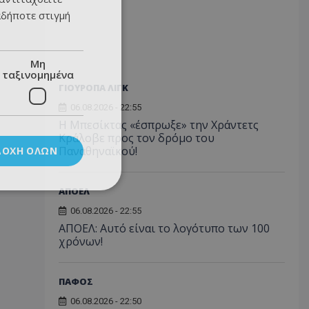
αδήποτε στιγμή
Μη
ταξινομημένα
ΓΙΟΥΡΟΠΑ ΛΙΓΚ
06.08.2026 - 22:55
Η Μπεσίκτας «έσπρωξε» την Χράντετς
Κράλοβε προς τον δρόμο του
Παναθηναϊκού!
ΔΟΧΉ ΌΛΩΝ
ΑΠΟΕΛ
06.08.2026 - 22:55
ΑΠΟΕΛ: Αυτό είναι το λογότυπο των 100
χρόνων!
ΠΑΦΟΣ
06.08.2026 - 22:50