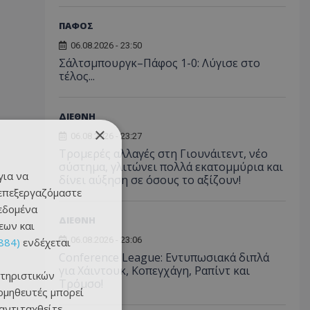
ΠΑΦΟΣ
06.08.2026 - 23:50
Σάλτσμπουργκ–Πάφος 1-0: Λύγισε στο
τέλος...
ΔΙΕΘΝΗ
×
06.08.2026 - 23:27
Τρομερές αλλαγές στη Γιουνάιτεντ, νέο
σύστημα, γλιτώνει πολλά εκατομμύρια και
για να
δίνει αύξηση σε όσους το αξίζουν!
 επεξεργαζόμαστε
δεδομένα
ΔΙΕΘΝΗ
εων και
06.08.2026 - 23:06
884)
ενδέχεται
Conference League: Εντυπωσιακά διπλά
για Χάιντουκ, Κοπεγχάγη, Ραπίντ και
τηριστικών
Τρόμσο!
ομηθευτές μπορεί
 αντιταχθείτε