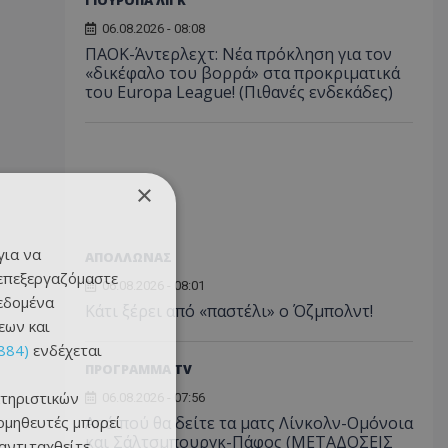
ΓΙΟΥΡΟΠΑ ΛΙΓΚ
06.08.2026 - 08:08
ΠΑΟΚ-Άντερλεχτ: Νέα πρόκληση για τον
«δικέφαλο του βορρά» στα προκριματικά
του Europa League! (Πιθανές ενδεκάδες)
×
για να
ΑΠΟΛΛΩΝΑΣ
 επεξεργαζόμαστε
06.08.2026 - 08:01
δεδομένα
Κάτι ξέρει από «παστέλι» ο Όζμπολντ!
εων και
884)
ενδέχεται
ΠΡΟΓΡΑΜΜΑ TV
τηριστικών
06.08.2026 - 07:56
ομηθευτές μπορεί
Από πού θα δείτε τα ματς Λίνκολν-Ομόνοια
και Σάλτσμπουργκ-Πάφος (ΜΕΤΑΔΟΣΕΙΣ
 αντιταχθείτε