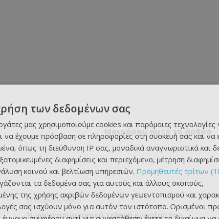
χρήση των δεδομένων σας
εργάτες μας χρησιμοποιούμε cookies και παρόμοιες τεχνολογίες 
Μοιράσου αυτό το άρθρο
ι να έχουμε πρόσβαση σε πληροφορίες στη συσκευή σας και να
ένα, όπως τη διεύθυνση IP σας, μοναδικά αναγνωριστικά και 
εξατομικευμένες διαφημίσεις και περιεχόμενο, μέτρηση διαφημίσ
νάλυση κοινού και βελτίωση υπηρεσιών.
Προμηθευτές τρίτων (1
ργάζονται τα δεδομένα σας για αυτούς και άλλους σκοπούς,
ένης της χρήσης ακριβών δεδομένων γεωεντοπισμού και χαρακ
ΕΠΌΜΕΝΟ ΆΡΘΡΟ
ιλογές σας ισχύουν μόνο για αυτόν τον ιστότοπο. Ορισμένοι πρ
Η φαντασμαγορική τελετή έναρξης του
 έννομο συμφέρον αντί για συγκατάθεση· έχετε το δικαίωμα να