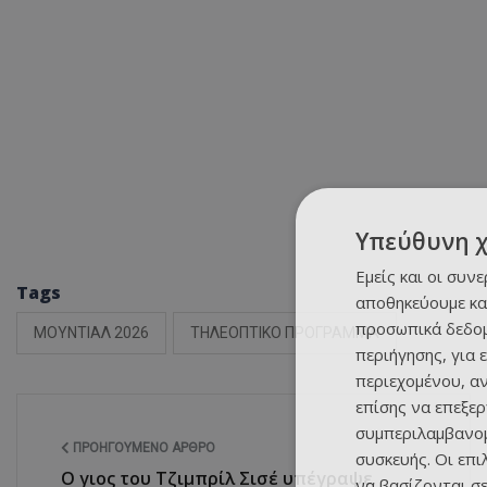
Υπεύθυνη 
Εμείς και οι συν
Tags
αποθηκεύουμε κα
προσωπικά δεδομ
ΜΟΥΝΤΙΑΛ 2026
ΤΗΛΕΟΠΤΙΚΟ ΠΡΟΓΡΑΜΜΑ
περιήγησης, για 
περιεχομένου, α
επίσης να επεξε
συμπεριλαμβανομ
ΠΡΟΗΓΟΎΜΕΝΟ ΆΡΘΡΟ
συσκευής. Οι επ
Ο γιος του Τζιμπρίλ Σισέ υπέγραψε
να βασίζονται σε