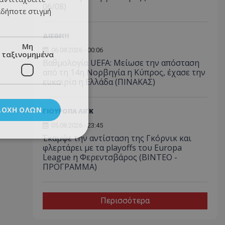
06/08)
αδήποτε στιγμή
ΔΙΕΘΝΗ
Μη
06.08.2026 - 00:06
ταξινομημένα
Βαθμολογία UEFA: Μείωσε την απόσταση
από τη 14η Νορβηγία η Κύπρος, έχασε την
ευκαιρία η Ελλάδα (ΠΙΝΑΚΑΣ)
ΔΟΧΉ ΌΛΩΝ
ΓΙΟΥΡΟΠΑ ΛΙΓΚ
05.08.2026 - 23:45
Έκαμψε την αντίσταση της Γκόρνικ και
φλερτάρει με τα playoffs του Europa
League η Φερεντσβάρος (ΒΙΝΤΕΟ -
ΠΡΟΓΡΑΜΜΑ)
Περισσότερα