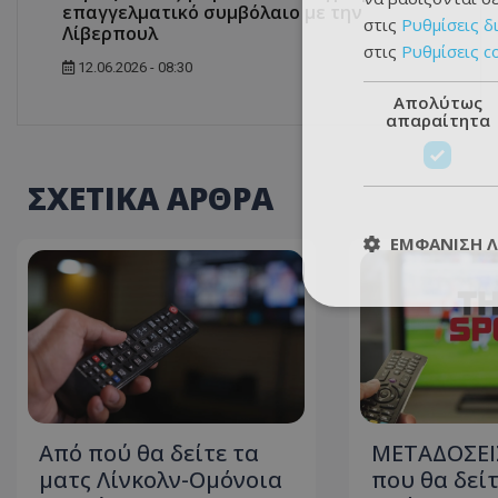
επαγγελματικό συμβόλαιο με την
στις
Ρυθμίσεις δ
Λίβερπουλ
στις
Ρυθμίσεις c
12.06.2026 - 08:30
Απολύτως
απαραίτητα
ΣΧΕΤΙΚΑ ΑΡΘΡΑ
ΕΜΦΆΝΙΣΗ 
Από πού θα δείτε τα
ΜΕΤΑΔΟΣΕΙΣ
ματς Λίνκολν-Ομόνοια
που θα δείτ