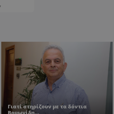
7
Γιατί στηρίζουν με τα δόντια
Βρυωνίδη…