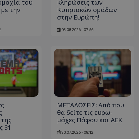
ομαχία του
κληρώσεις των
με την
Κυπριακών ομάδων
στην Ευρώπη!
2
03.08.2026 - 07:56
ές
ΜΕΤΑΔΟΣΕΙΣ: Από που
ς
θα δείτε τις ευρω-
 της
μάχες Πάφου και ΑΕΚ
ς 31
30.07.2026 - 08:12