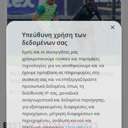
×
Υπεύθυνη χρήση των
δεδομένων σας
Εμείς και οι συνεργάτες μας
χρησιμοποιούμε cookies και παρόμοιες
τεχνολογίες για να αποθηκεύουμε και να
έχουμε πρόσβαση σε πληροφορίες στη
Φιλική νίκη για την ΑΕΚ κόντρα στην
συσκευή σας και να επεξεργαζόμαστε
Καρμιώτισσα
προσωπικά δεδομένα, όπως τη
07.08.2026 - 20:58
διεύθυνση IP σας, μοναδικά
αναγνωριστικά και δεδομένα περιήγησης,
για εξατομικευμένες διαφημίσεις και
περιεχόμενο, μέτρηση διαφημίσεων και
περιεχομένου, ανάλυση κοινού και
BEST OF
THEMASPORTS
βελτίωση υπηρεσιών.
Προμηθευτές