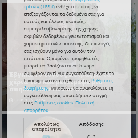
τρίτων (1884)
ενδέχεται επίσης να
επεξεργάζονται τα δεδομένα σας για
αυτούς και άλλους σκοπούς,
συμπεριλαμβανομένης της χρήσης
ακριβών δεδομένων γεωεντοπισμού και
χαρακτηριστικών συσκευής. Οι επιλογές
σας ισχύουν μόνο για αυτόν τον
ιστότοπο. Ορισμένοι προμηθευτές
μπορεί να βασίζονται σε έννομο
συμφέρον αντί για συγκατάθεση· έχετε το
Έβγαλε 70 τόνους πέτρας με τα
δικαίωμα να αντιταχθείτε στις
Ρυθμίσεις
χέρια του και μετέτρεψε μια
διαφήμισης
. Μπορείτε να ανακαλέσετε τη
σπηλιά 800 ετών σε σπίτι
συγκατάθεσή σας οποιαδήποτε στιγμή
10.08.2026 - 22:54
στις
Ρυθμίσεις cookies
.
Πολιτική
Απορρήτου
Απολύτως
Απόδοσης
απαραίτητα