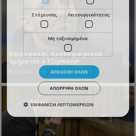
Στόχευσης
Λειτουργικότητας
Μη ταξινομημένα
Επικεφαλής ποδοσφαιρικού
τμήματος ο Τζιμπούρ!
ΑΠΟΔΟΧΉ ΌΛΩΝ
10.08.2026 - 22:33
ΑΠΌΡΡΙΨΗ ΌΛΩΝ
ΕΜΦΆΝΙΣΗ ΛΕΠΤΟΜΕΡΕΙΏΝ