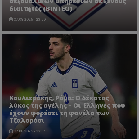
σεξουαλικών υπηρεσιών σε ξένους
διαιτητές (BINTEO)
07.08.2026 - 23:59
Κουλιεράκης, Ρόμα: Ο δέκατος
λύκος της αγέλης – Οι Έλληνες που
έχουν φορέσει τη φανέλα των
Τζαλορόσι
07.08.2026 - 23:54