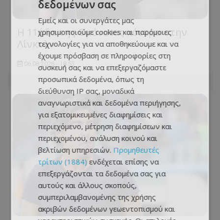
δεδομένων σας
Εμείς και οι συνεργάτες μας
Η 11άδα της Ομόνοιας κόντρα στην
χρησιμοποιούμε cookies και παρόμοιες
Λίνκολν
τεχνολογίες για να αποθηκεύουμε και να
έχουμε πρόσβαση σε πληροφορίες στη
06.08.2026 - 18:53
συσκευή σας και να επεξεργαζόμαστε
προσωπικά δεδομένα, όπως τη
διεύθυνση IP σας, μοναδικά
αναγνωριστικά και δεδομένα περιήγησης,
για εξατομικευμένες διαφημίσεις και
περιεχόμενο, μέτρηση διαφημίσεων και
περιεχομένου, ανάλυση κοινού και
βελτίωση υπηρεσιών.
Προμηθευτές
τρίτων (1884)
ενδέχεται επίσης να
επεξεργάζονται τα δεδομένα σας για
αυτούς και άλλους σκοπούς,
συμπεριλαμβανομένης της χρήσης
ακριβών δεδομένων γεωεντοπισμού και