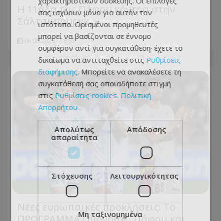
χαρακτηριστικών συσκευής. Οι επιλογές
Η 11άδα της Πάφου κόντρα στην
σας ισχύουν μόνο για αυτόν τον
Σάλτσμπουργκ
ιστότοπο. Ορισμένοι προμηθευτές
μπορεί να βασίζονται σε έννομο
06.08.2026 - 18:53
συμφέρον αντί για συγκατάθεση· έχετε το
δικαίωμα να αντιταχθείτε στις
Ρυθμίσεις
διαφήμισης
. Μπορείτε να ανακαλέσετε τη
συγκατάθεσή σας οποιαδήποτε στιγμή
στις
Ρυθμίσεις cookies
.
Πολιτική
Απορρήτου
Απολύτως
Απόδοσης
απαραίτητα
Στόχευσης
Λειτουργικότητας
Νέες ευρωπαϊκές προκλήσεις: Το
Μη ταξινομημένα
ΠΡΟΓΡΑΜΜΑ Ομόνοιας, Πάφου και