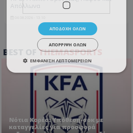
Απόλλωνα
04.08.2026 - 13:10
ΑΠΟΔΟΧΉ ΌΛΩΝ
ΑΠΌΡΡΙΨΗ ΌΛΩΝ
BEST OF
THEMASPORTS
ΕΜΦΆΝΙΣΗ ΛΕΠΤΟΜΕΡΕΙΏΝ
Νότια Κορέα: Υπόθεση-σοκ με
καταγγελίες για προσφορά