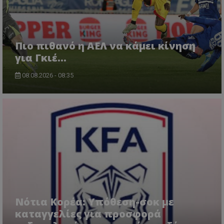
Πιο πιθανό η ΑΕΛ να κάμει κίνηση
για Γκιέ…
08.08.2026 - 08:35
Νότια Κορέα: Υπόθεση-σοκ με
καταγγελίες για προσφορά