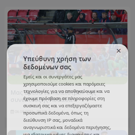
×
Υπεύθυνη χρήση των
δεδομένων σας
Εμείς και οι συνεργάτες μας
χρησιμοποιούμε cookies και παρόμοιες
τεχνολογίες για να αποθηκεύουμε και να
Μας άρεσε το «κλείσιμο» της
έχουμε πρόσβαση σε πληροφορίες στη
συνέντευξης Λοσάδα…
συσκευή σας και να επεξεργαζόμαστε
06.08.2026 - 08:19
προσωπικά δεδομένα, όπως τη
διεύθυνση IP σας, μοναδικά
αναγνωριστικά και δεδομένα περιήγησης,
για εξατομικευμένες διαφημίσεις και