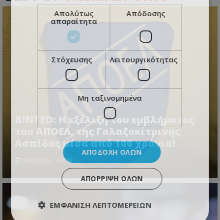
Απολύτως
Απόδοσης
απαραίτητα
Στόχευσης
Λειτουργικότητας
Μη ταξινομημένα
ΒΙΝΤΕΟ: Η εξέλιξη του εμβλήματος
του ΑΠΟΕΛ, της Γαλαζοκίτρινης
Ασπίδας μέσα από 100 χρόνια!
ΑΠΟΔΟΧΉ ΌΛΩΝ
08.08.2026 - 09:06
ΑΠΌΡΡΙΨΗ ΌΛΩΝ
ΕΜΦΆΝΙΣΗ ΛΕΠΤΟΜΕΡΕΙΏΝ