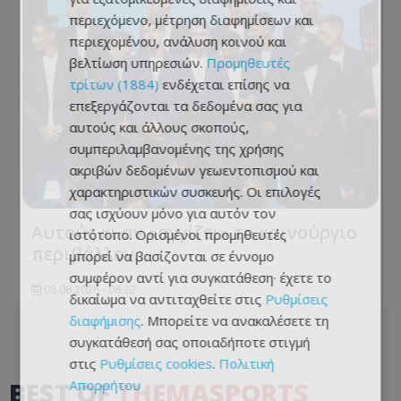
περιεχόμενο, μέτρηση διαφημίσεων και
περιεχομένου, ανάλυση κοινού και
βελτίωση υπηρεσιών.
Προμηθευτές
τρίτων (1884)
ενδέχεται επίσης να
επεξεργάζονται τα δεδομένα σας για
αυτούς και άλλους σκοπούς,
συμπεριλαμβανομένης της χρήσης
ακριβών δεδομένων γεωεντοπισμού και
χαρακτηριστικών συσκευής. Οι επιλογές
σας ισχύουν μόνο για αυτόν τον
Αυτούς κι αν «αγγίζει» το καινούργιο
ιστότοπο. Ορισμένοι προμηθευτές
περιβάλλον…
μπορεί να βασίζονται σε έννομο
συμφέρον αντί για συγκατάθεση· έχετε το
05.08.2026 - 08:22
δικαίωμα να αντιταχθείτε στις
Ρυθμίσεις
διαφήμισης
. Μπορείτε να ανακαλέσετε τη
συγκατάθεσή σας οποιαδήποτε στιγμή
στις
Ρυθμίσεις cookies
.
Πολιτική
BEST OF
THEMASPORTS
Απορρήτου