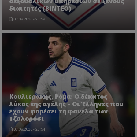
σεξουαλικών υπηρεσιών σε ξένους
διαιτητές (BINTEO)
07.08.2026 - 23:59
Κουλιεράκης, Ρόμα: Ο δέκατος
λύκος της αγέλης – Οι Έλληνες που
έχουν φορέσει τη φανέλα των
Τζαλορόσι
07.08.2026 - 23:54