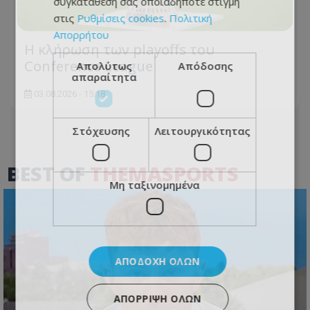
συγκατάθεσή σας οποιαδήποτε στιγμή
στις
Ρυθμίσεις cookies
.
Πολιτική
Απορρήτου
Η κλήρωση των playoffs του
Conference League
Απολύτως
Απόδοσης
απαραίτητα
03.08.2026 - 15:18
Στόχευσης
Λειτουργικότητας
BEST OF
THEMASPORTS
Μη ταξινομημένα
ΑΠΟΔΟΧΉ ΌΛΩΝ
ΑΠΌΡΡΙΨΗ ΌΛΩΝ