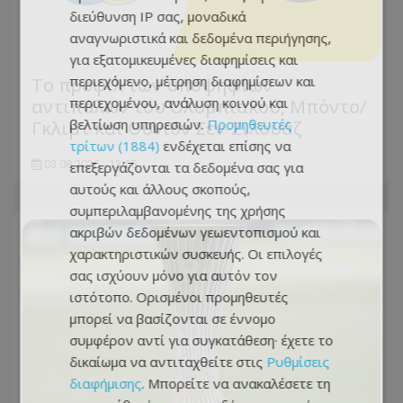
διεύθυνση IP σας, μοναδικά
αναγνωριστικά και δεδομένα περιήγησης,
για εξατομικευμένες διαφημίσεις και
περιεχόμενο, μέτρηση διαφημίσεων και
Το προφίλ των υποψηφίων
περιεχομένου, ανάλυση κοινού και
αντιπάλων του Ολυμπιακού, Μπόντο/
βελτίωση υπηρεσιών.
Προμηθευτές
Γκλιμτ και Ουνιόν Σεν-Ζιλουάζ
τρίτων (1884)
ενδέχεται επίσης να
03.08.2026 - 13:55
επεξεργάζονται τα δεδομένα σας για
αυτούς και άλλους σκοπούς,
συμπεριλαμβανομένης της χρήσης
ακριβών δεδομένων γεωεντοπισμού και
χαρακτηριστικών συσκευής. Οι επιλογές
σας ισχύουν μόνο για αυτόν τον
ιστότοπο. Ορισμένοι προμηθευτές
μπορεί να βασίζονται σε έννομο
συμφέρον αντί για συγκατάθεση· έχετε το
δικαίωμα να αντιταχθείτε στις
Ρυθμίσεις
διαφήμισης
. Μπορείτε να ανακαλέσετε τη