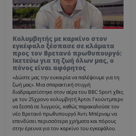
Κολυμβητής με καρκίνο στον
εγκέφαλο ξέσπασε σε κλάματα
προς τον Βρετανό πρωθυπουργό:
Ικετεύω για τη ζωή όλων μας, ο
πόνος είναι αφόρητος
«Δώστε μας την ευκαιρία να παλέψουμε για τη
ζωή μας». Μια σπαρακτική στιγμή
διαδραματίστηκε στον αέρα του BBC Sport χθες
με τον 25χρονο κολυμβητή Άρτσι Γκούντμπερν
να ξεσπά σε λυγμούς, καθώς παρακαλούσε τον
νέο Βρετανό πρωθυπουργό Άντι Μπέρναμ να
επενδύσει περισσότερα χρήματα και πόρους
στην έρευνα για τον καρκίνο του εγκεφάλου.