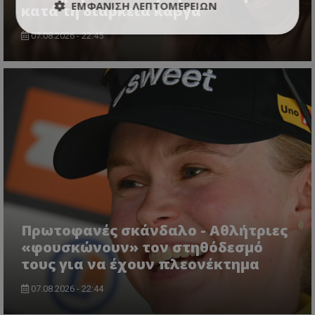
ΕΜΦΆΝΙΣΗ ΛΕΠΤΟΜΕΡΕΙΏΝ
κατά τη διάρκεια καβγά
07.08.2026 - 22:45
Πρωτοφανές σκάνδαλο - Aθλήτριες
«φουσκώνουν» τον στηθόδεσμό
τους για να έχουν πλεονέκτημα
07.08.2026 - 22:44