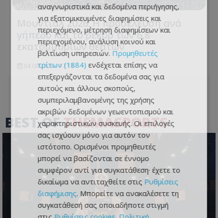
αναγνωριστικά και δεδομένα περιήγησης,
για εξατομικευμένες διαφημίσεις και
Μουντιάλ 2026: Η προσέλευση ανά
περιεχόμενο, μέτρηση διαφημίσεων και
γήπεδο και το ρεκόρ των 6,8
περιεχομένου, ανάλυση κοινού και
εκατομμυρίων θεατών
βελτίωση υπηρεσιών.
Προμηθευτές
τρίτων (1884)
ενδέχεται επίσης να
04.08.2026 - 17:13
επεξεργάζονται τα δεδομένα σας για
αυτούς και άλλους σκοπούς,
συμπεριλαμβανομένης της χρήσης
ακριβών δεδομένων γεωεντοπισμού και
BEST OF
THEMASPORTS
χαρακτηριστικών συσκευής. Οι επιλογές
σας ισχύουν μόνο για αυτόν τον
ιστότοπο. Ορισμένοι προμηθευτές
μπορεί να βασίζονται σε έννομο
συμφέρον αντί για συγκατάθεση· έχετε το
δικαίωμα να αντιταχθείτε στις
Ρυθμίσεις
διαφήμισης
. Μπορείτε να ανακαλέσετε τη
συγκατάθεσή σας οποιαδήποτε στιγμή
στις
Ρυθμίσεις cookies
.
Πολιτική