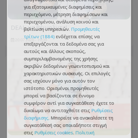
για εξατομικευμένες διαφημίσεις και
περιεχόμενο, μέτρηση διαφημίσεων και
περιεχομένου, ανάλυση κοινού και
DEAL με Ρέινολντς!
βελτίωση υπηρεσιών.
Προμηθευτές
τρίτων (1884)
ενδέχεται επίσης να
20.07.2026 - 19:09
επεξεργάζονται τα δεδομένα σας για
αυτούς και άλλους σκοπούς,
συμπεριλαμβανομένης της χρήσης
ακριβών δεδομένων γεωεντοπισμού και
χαρακτηριστικών συσκευής. Οι επιλογές
σας ισχύουν μόνο για αυτόν τον
ιστότοπο. Ορισμένοι προμηθευτές
μπορεί να βασίζονται σε έννομο
συμφέρον αντί για συγκατάθεση· έχετε το
δικαίωμα να αντιταχθείτε στις
Ρυθμίσεις
διαφήμισης
. Μπορείτε να ανακαλέσετε τη
συγκατάθεσή σας οποιαδήποτε στιγμή
στις
Ρυθμίσεις cookies
.
Πολιτική