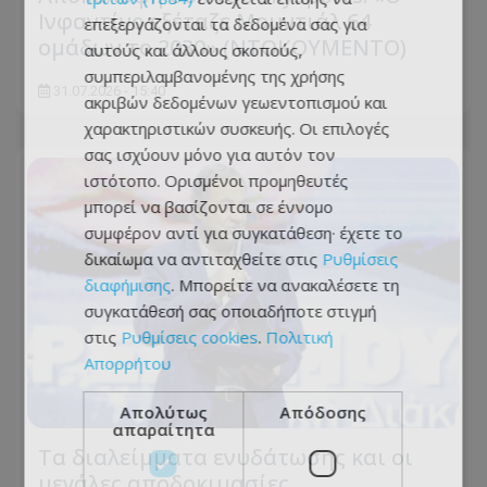
Ινφαντίνο εξέταζε Μουντιάλ 64
επεξεργάζονται τα δεδομένα σας για
ομάδων το 2030» (ΝΤΟΚΟΥΜΕΝΤΟ)
αυτούς και άλλους σκοπούς,
συμπεριλαμβανομένης της χρήσης
31.07.2026 - 15:40
ακριβών δεδομένων γεωεντοπισμού και
χαρακτηριστικών συσκευής. Οι επιλογές
σας ισχύουν μόνο για αυτόν τον
ιστότοπο. Ορισμένοι προμηθευτές
μπορεί να βασίζονται σε έννομο
συμφέρον αντί για συγκατάθεση· έχετε το
δικαίωμα να αντιταχθείτε στις
Ρυθμίσεις
διαφήμισης
. Μπορείτε να ανακαλέσετε τη
συγκατάθεσή σας οποιαδήποτε στιγμή
στις
Ρυθμίσεις cookies
.
Πολιτική
Απορρήτου
Απολύτως
Απόδοσης
απαραίτητα
Τα διαλείμματα ενυδάτωσης και οι
μεγάλες αποδοκιμασίες