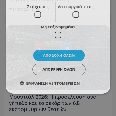
Στόχευσης
Λειτουργικότητας
31.07.2026 - 13:55
Μη ταξινομημένα
ΑΠΟΔΟΧΉ ΌΛΩΝ
ΑΠΌΡΡΙΨΗ ΌΛΩΝ
ΕΜΦΆΝΙΣΗ ΛΕΠΤΟΜΕΡΕΙΏΝ
Μουντιάλ 2026: Η προσέλευση ανά
γήπεδο και το ρεκόρ των 6,8
εκατομμυρίων θεατών