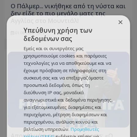
Ο Πάλμερ... νικήθηκε από τη νύστα και
δεν είδε το πιο μεγάλο ματς της
Αγγλίας στο Μουντιάλ!
×
Υπεύθυνη χρήση των
01.08.2026 - 08:57
δεδομένων σας
Εμείς και οι συνεργάτες μας
χρησιμοποιούμε cookies και παρόμοιες
τεχνολογίες για να αποθηκεύουμε και να
έχουμε πρόσβαση σε πληροφορίες στη
συσκευή σας και να επεξεργαζόμαστε
προσωπικά δεδομένα, όπως τη
διεύθυνση IP σας, μοναδικά
αναγνωριστικά και δεδομένα περιήγησης,
για εξατομικευμένες διαφημίσεις και
περιεχόμενο, μέτρηση διαφημίσεων και
περιεχομένου, ανάλυση κοινού και
βελτίωση υπηρεσιών.
Προμηθευτές
Αποκάλυψη σοκ του SkySports: «O
τρίτων (1884)
ενδέχεται επίσης να