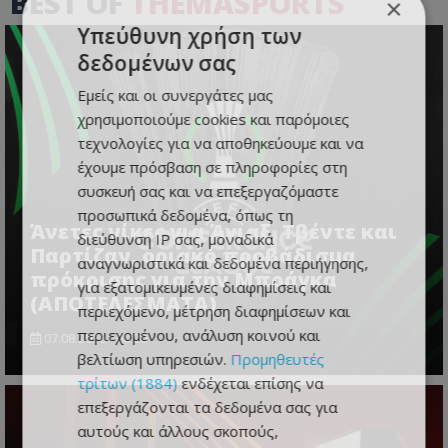
BEST OF
THEMASPORTS
×
Υπεύθυνη χρήση των
δεδομένων σας
Εμείς και οι συνεργάτες μας
χρησιμοποιούμε cookies και παρόμοιες
τεχνολογίες για να αποθηκεύουμε και να
έχουμε πρόσβαση σε πληροφορίες στη
συσκευή σας και να επεξεργαζόμαστε
προσωπικά δεδομένα, όπως τη
Άνετες νίκες για Άγιαξ, Τβέντε και
διεύθυνση IP σας, μοναδικά
Παρτίζαν, οριακό προβάδισμα
αναγνωριστικά και δεδομένα περιήγησης,
πρόκρισης για την Μπράγκα
για εξατομικευμένες διαφημίσεις και
(ΑΠΟΤΕΛΕΣΜΑΤΑ)
περιεχόμενο, μέτρηση διαφημίσεων και
περιεχομένου, ανάλυση κοινού και
07.08.2026 - 00:20
βελτίωση υπηρεσιών.
Προμηθευτές
τρίτων (1884)
ενδέχεται επίσης να
επεξεργάζονται τα δεδομένα σας για
αυτούς και άλλους σκοπούς,