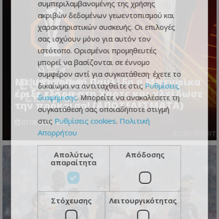
συμπεριλαμβανομένης της χρήσης
ακριβών δεδομένων γεωεντοπισμού και
χαρακτηριστικών συσκευής. Οι επιλογές
σας ισχύουν μόνο για αυτόν τον
ιστότοπο. Ορισμένοι προμηθευτές
μπορεί να βασίζονται σε έννομο
συμφέρον αντί για συγκατάθεση· έχετε το
Με υπογραφή Παυλίδη η Μπενφίκα
δικαίωμα να αντιταχθείτε στις
Ρυθμίσεις
έριξε εξάρα στη Χαρτς και κλείδωσε
διαφήμισης
. Μπορείτε να ανακαλέσετε τη
την πρόκριση! (ΑΠΟΤΕΛΕΣΜΑΤΑ)
συγκατάθεσή σας οποιαδήποτε στιγμή
στις
Ρυθμίσεις cookies
.
Πολιτική
07.08.2026 - 00:08
Απορρήτου
Απολύτως
Απόδοσης
απαραίτητα
Στόχευσης
Λειτουργικότητας