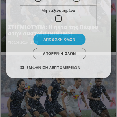
Μη ταξινομημένα
ΣΤΙΓΜΙΟΤΥΠΑ: Η ήττα της Πάφου
στην Αυστρία (ΒΙΝΤΕΟ)
ΑΠΟΔΟΧΉ ΌΛΩΝ
06.08.2026 - 23:58
ΑΠΌΡΡΙΨΗ ΌΛΩΝ
ΕΜΦΆΝΙΣΗ ΛΕΠΤΟΜΕΡΕΙΏΝ