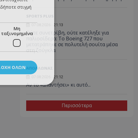
αδήποτε στιγμή
SPORTS PLUS
07.08.2026 - 21:13
Μη
Ούτε συνετρίβη, ούτε κατέληξε για
ταξινομημένα
παλιοσίδερα: Το Boeing 727 που
μετατράπηκε σε πολυτελή σουίτα μέσα
στη ζούγκλα
ΔΟΧΉ ΌΛΩΝ
ΑΠΟΛΛΩΝΑΣ
07.08.2026 - 21:12
Αν το «απαντήσει» κι αυτό...
Περισσότερα