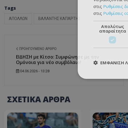
στις
Ρυθμίσεις δ
Tags
στις
Ρυθμίσεις c
ΑΠΟΛΛΩΝ
ΒΑΛΑΝΤΗΣ ΚΑΠΑΡΤΗΣ
Απολύτως
απαραίτητα
ΠΡΟΗΓΟΎΜΕΝΟ ΆΡΘΡΟ
ΕΙΔΗΣΗ με Κίτσο: Συμφώνησε με την
Ομόνοια για νέο συμβόλαιο!
ΕΜΦΆΝΙΣΗ 
04.06.2026 - 13:28
ΣΧΕΤΙΚΑ ΑΡΘΡΑ