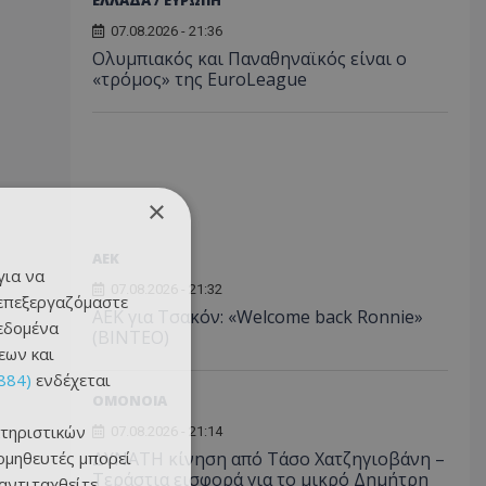
ΕΛΛΑΔΑ / ΕΥΡΩΠΗ
07.08.2026 - 21:36
Ολυμπιακός και Παναθηναϊκός είναι ο
«τρόμος» της EuroLeague
×
ΑEK
για να
07.08.2026 - 21:32
 επεξεργαζόμαστε
ΑΕΚ για Τσακόν: «Welcome back Ronnie»
δεδομένα
(ΒΙΝΤΕΟ)
εων και
884)
ενδέχεται
ΟΜΟΝΟΙΑ
τηριστικών
07.08.2026 - 21:14
ομηθευτές μπορεί
ΔΥΝΑΤΗ κίνηση από Τάσο Χατζηγιοβάνη –
Τεράστια εισφορά για το μικρό Δημήτρη
 αντιταχθείτε