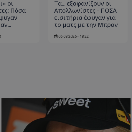
ι» οι
Τα... εξαφανίζουν οι
ες: Πόσα
Απολλωνίστες - ΠΟΣΑ
έφυγαν
εισιτήρια έφυγαν για
ν...
το ματς με την Μπραν
0
06.08.2026 - 18:22