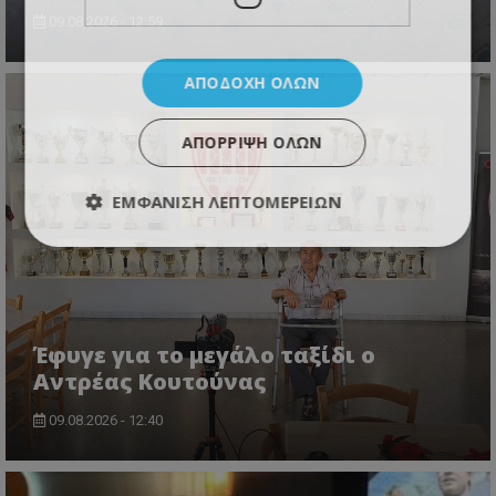
09.08.2026 - 12:59
ΑΠΟΔΟΧΉ ΌΛΩΝ
ΑΠΌΡΡΙΨΗ ΌΛΩΝ
ΕΜΦΆΝΙΣΗ ΛΕΠΤΟΜΕΡΕΙΏΝ
Έφυγε για το μεγάλο ταξίδι ο
Αντρέας Κουτούνας
09.08.2026 - 12:40