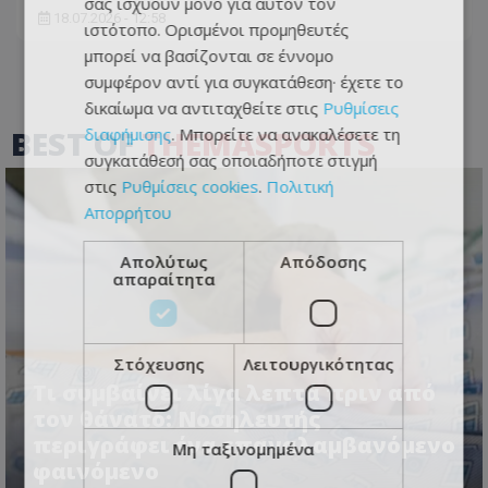
σας ισχύουν μόνο για αυτόν τον
18.07.2026 - 12:58
ιστότοπο. Ορισμένοι προμηθευτές
μπορεί να βασίζονται σε έννομο
συμφέρον αντί για συγκατάθεση· έχετε το
δικαίωμα να αντιταχθείτε στις
Ρυθμίσεις
BEST OF
THEMASPORTS
διαφήμισης
. Μπορείτε να ανακαλέσετε τη
συγκατάθεσή σας οποιαδήποτε στιγμή
στις
Ρυθμίσεις cookies
.
Πολιτική
Απορρήτου
Απολύτως
Απόδοσης
απαραίτητα
Στόχευσης
Λειτουργικότητας
Τι συμβαίνει λίγα λεπτά πριν από
τον θάνατο: Νοσηλευτής
περιγράφει ένα επαναλαμβανόμενο
Μη ταξινομημένα
φαινόμενο