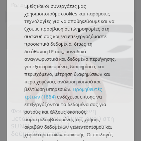
21.07.2026 - 13:24
Εμείς και οι συνεργάτες μας
χρησιμοποιούμε cookies και παρόμοιες
τεχνολογίες για να αποθηκεύουμε και να
έχουμε πρόσβαση σε πληροφορίες στη
συσκευή σας και να επεξεργαζόμαστε
προσωπικά δεδομένα, όπως τη
διεύθυνση IP σας, μοναδικά
αναγνωριστικά και δεδομένα περιήγησης,
για εξατομικευμένες διαφημίσεις και
περιεχόμενο, μέτρηση διαφημίσεων και
περιεχομένου, ανάλυση κοινού και
βελτίωση υπηρεσιών.
Προμηθευτές
τρίτων (1884)
ενδέχεται επίσης να
επεξεργάζονται τα δεδομένα σας για
Φουρνιέ για την επικείμενη
αυτούς και άλλους σκοπούς,
μετακόμιση του Ολυμπιακού στη
συμπεριλαμβανομένης της χρήσης
SUNEL Arena: “Ελπίζουμε να σας
ακριβών δεδομένων γεωεντοπισμού και
δούμε όλους εκεί”
χαρακτηριστικών συσκευής. Οι επιλογές