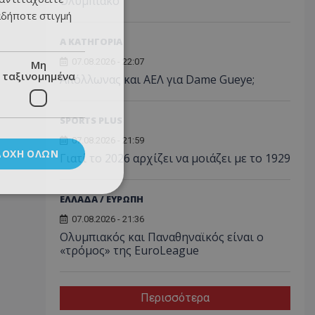
Ολυμπιακό
αδήποτε στιγμή
Α ΚΑΤΗΓΟΡΙΑ
07.08.2026 - 22:07
Μη
ταξινομημένα
Απόλλωνας και ΑΕΛ για Dame Gueye;
SPORTS PLUS
07.08.2026 - 21:59
ΔΟΧΉ ΌΛΩΝ
Γιατί το 2026 αρχίζει να μοιάζει με το 1929
ΕΛΛΑΔΑ / ΕΥΡΩΠΗ
07.08.2026 - 21:36
Ολυμπιακός και Παναθηναϊκός είναι ο
«τρόμος» της EuroLeague
Περισσότερα