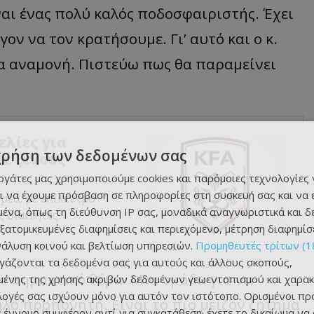
αι ένας πολύ καλός ποδοσφαιριστής. Έχει
ον να τον κρατήσουμε. Γι’ αυτό και ο κ.
ια αναμονή. Πιστεύω πως θα παραμείνει
ελίες για
χρήση των δεδομένων σας
ε ξένους
εργάτες μας χρησιμοποιούμε cookies και παρόμοιες τεχνολογίες 
ι να έχουμε πρόσβαση σε πληροφορίες στη συσκευή σας και να
ρέα, με επίκεντρο
ένα, όπως τη διεύθυνση IP σας, μοναδικά αναγνωριστικά και 
 διαιτητές.
εξατομικευμένες διαφημίσεις και περιεχόμενο, μέτρηση διαφημίσ
νάλυση κοινού και βελτίωση υπηρεσιών.
Προμηθευτές τρίτων (1
ργάζονται τα δεδομένα σας για αυτούς και άλλους σκοπούς,
ιο σημαντικό θέμα. Μια ομάδα για να
ένης της χρήσης ακριβών δεδομένων γεωεντοπισμού και χαρακ
ιλογές σας ισχύουν μόνο για αυτόν τον ιστότοπο. Ορισμένοι πρ
λο προπονητή. Είναι το πιο μείζον ζήτημα
 έννομο συμφέρον αντί για συγκατάθεση· έχετε το δικαίωμα να