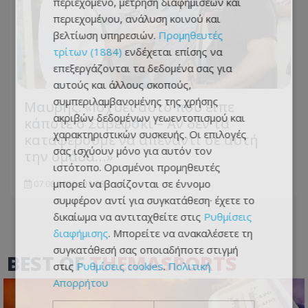
περιεχόμενο, μέτρηση διαφημίσεων και
περιεχομένου, ανάλυση κοινού και
βελτίωση υπηρεσιών.
Προμηθευτές
τρίτων (1884)
ενδέχεται επίσης να
επεξεργάζονται τα δεδομένα σας για
αυτούς και άλλους σκοπούς,
συμπεριλαμβανομένης της χρήσης
Μαυρής: «Ισχύει αυτό που είπε
ακριβών δεδομένων γεωεντοπισμού και
κάποτε ο Σαβέφσκι – Αν δεν τα
χαρακτηριστικών συσκευής. Οι επιλογές
καταφέρουμε να απέναντι σε αυτή
σας ισχύουν μόνο για αυτόν τον
την ομάδα…»
ιστότοπο. Ορισμένοι προμηθευτές
μπορεί να βασίζονται σε έννομο
07.08.2026 - 13:18
συμφέρον αντί για συγκατάθεση· έχετε το
δικαίωμα να αντιταχθείτε στις
Ρυθμίσεις
διαφήμισης
. Μπορείτε να ανακαλέσετε τη
συγκατάθεσή σας οποιαδήποτε στιγμή
BEST OF
THEMASPORTS
στις
Ρυθμίσεις cookies
.
Πολιτική
Απορρήτου