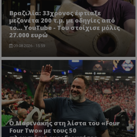
Βραζιλία: 33χρονος έφτιαξε
μεζονέτα 200 τ.μ. με οδηγίες από
το... YouTube - Του στοίχισε μόλις
27.000 ευρώ
09.08.2026 - 15:59
Ο Μαρινάκης στη λίστα του «Four
Four Two» με τους 50