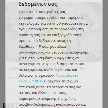
δεδομένων σας
Εμείς και οι συνεργάτες μας
χρησιμοποιούμε cookies και παρόμοιες
τεχνολογίες για να αποθηκεύουμε και να
έχουμε πρόσβαση σε πληροφορίες στη
συσκευή σας και να επεξεργαζόμαστε
προσωπικά δεδομένα, όπως τη
διεύθυνση IP σας, μοναδικά
αναγνωριστικά και δεδομένα περιήγησης,
για εξατομικευμένες διαφημίσεις και
περιεχόμενο, μέτρηση διαφημίσεων και
Ομόνοια για Jean-Kevin Duverne
περιεχομένου, ανάλυση κοινού και
βελτίωση υπηρεσιών.
Προμηθευτές
07.08.2026 - 14:38
τρίτων (1884)
ενδέχεται επίσης να
επεξεργάζονται τα δεδομένα σας για
αυτούς και άλλους σκοπούς,
συμπεριλαμβανομένης της χρήσης
BEST OF
THEMASPORTS
ακριβών δεδομένων γεωεντοπισμού και