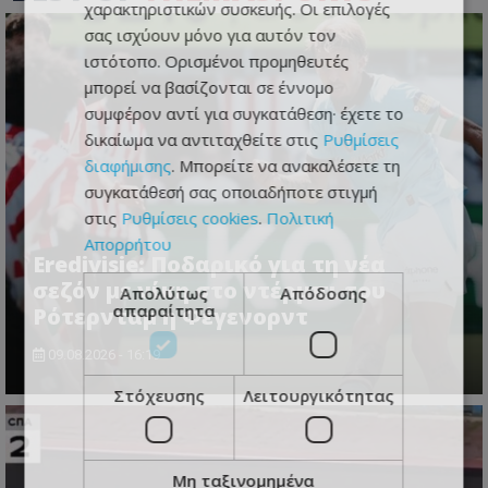
χαρακτηριστικών συσκευής. Οι επιλογές
σας ισχύουν μόνο για αυτόν τον
ιστότοπο. Ορισμένοι προμηθευτές
μπορεί να βασίζονται σε έννομο
συμφέρον αντί για συγκατάθεση· έχετε το
δικαίωμα να αντιταχθείτε στις
Ρυθμίσεις
διαφήμισης
. Μπορείτε να ανακαλέσετε τη
συγκατάθεσή σας οποιαδήποτε στιγμή
στις
Ρυθμίσεις cookies
.
Πολιτική
Απορρήτου
Eredivisie: Ποδαρικό για τη νέα
σεζόν με νίκη στο ντέρμπι του
Απολύτως
Απόδοσης
απαραίτητα
Ρότερνταμ η Φέγενορντ
09.08.2026 - 16:19
Στόχευσης
Λειτουργικότητας
Μη ταξινομημένα