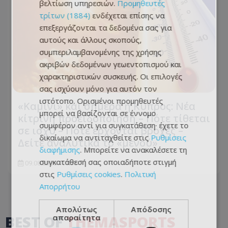
βελτίωση υπηρεσιών.
Προμηθευτές
τρίτων (1884)
ενδέχεται επίσης να
επεξεργάζονται τα δεδομένα σας για
αυτούς και άλλους σκοπούς,
συμπεριλαμβανομένης της χρήσης
ακριβών δεδομένων γεωεντοπισμού και
χαρακτηριστικών συσκευής. Οι επιλογές
σας ισχύουν μόνο για αυτόν τον
ιστότοπο. Ορισμένοι προμηθευτές
«Καμίνι» και σήμερα η Κύπρος: Νέα
μπορεί να βασίζονται σε έννομο
κίτρινη προειδοποίηση – Πότε τίθεται
συμφέρον αντί για συγκατάθεση· έχετε το
σε ισχύ – Πότε έρχονται βροχές –
δικαίωμα να αντιταχθείτε στις
Ρυθμίσεις
Δείτε αναλυτικά το «μενού»
διαφήμισης
. Μπορείτε να ανακαλέσετε τη
συγκατάθεσή σας οποιαδήποτε στιγμή
09.08.2026 - 11:33
στις
Ρυθμίσεις cookies
.
Πολιτική
Απορρήτου
Απολύτως
Απόδοσης
BEST OF
THEMASPORTS
απαραίτητα