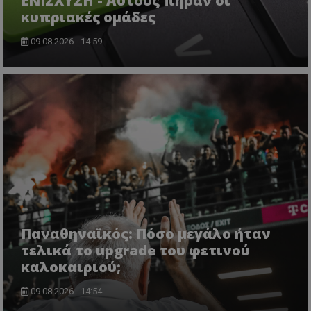
ΕΝΙΣΧΥΣΗ - Αυτούς πήραν οι
κυπριακές ομάδες
09.08.2026 - 14:59
Παναθηναϊκός: Πόσο μεγάλο ήταν
τελικά το upgrade του φετινού
καλοκαιριού;
09.08.2026 - 14:54