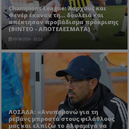
Champions League: Άαρχους και
Φενέρ έκαναν τη... δουλειά και
απέκτησαν προβάδισμα πρόκρισης
(ΒΙΝΤΕΟ - ΑΠΟΤΕΛΕΣΜΑΤΑ)
05.08.2026 - 23:23
ΛΟΣΑΔΑ: «Ανυπομονώ για τη
ρεβάνς μπροστά στους φιλάθλους
μας και ελπίζω το Αλφαμέγα να