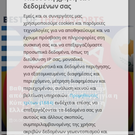
δεδομένων σας
Εμείς και οι συνεργάτες μας
BEST OF
THEMASPORTS
χρησιμοποιούμε cookies και παρόμοιες
τεχνολογίες για να αποθηκεύουμε και να
έχουμε πρόσβαση σε πληροφορίες στη
συσκευή σας και να επεξεργαζόμαστε
προσωπικά δεδομένα, όπως τη
διεύθυνση IP σας, μοναδικά
αναγνωριστικά και δεδομένα περιήγησης,
για εξατομικευμένες διαφημίσεις και
περιεχόμενο, μέτρηση διαφημίσεων και
Βαθμολογία UEFA: Μείωσε την
περιεχομένου, ανάλυση κοινού και
απόσταση από τη 14η Νορβηγία η
βελτίωση υπηρεσιών.
Προμηθευτές
Κύπρος, έχασε την ευκαιρία η
τρίτων (1884)
ενδέχεται επίσης να
Ελλάδα (ΠΙΝΑΚΑΣ)
επεξεργάζονται τα δεδομένα σας για
αυτούς και άλλους σκοπούς,
06.08.2026 - 00:06
συμπεριλαμβανομένης της χρήσης
ακριβών δεδομένων γεωεντοπισμού και