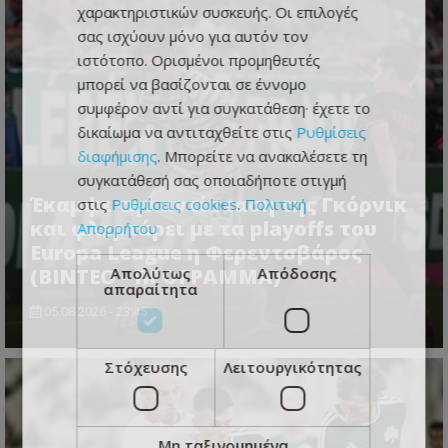
χαρακτηριστικών συσκευής. Οι επιλογές
σας ισχύουν μόνο για αυτόν τον
ιστότοπο. Ορισμένοι προμηθευτές
μπορεί να βασίζονται σε έννομο
συμφέρον αντί για συγκατάθεση· έχετε το
δικαίωμα να αντιταχθείτε στις
Ρυθμίσεις
διαφήμισης
. Μπορείτε να ανακαλέσετε τη
συγκατάθεσή σας οποιαδήποτε στιγμή
Έκαμψε την αντίσταση της Γκόρνικ
στις
Ρυθμίσεις cookies
.
Πολιτική
και φλερτάρει με τα playoffs του
Απορρήτου
Europa League η Φερεντσβάρος
Απολύτως
Απόδοσης
(ΒΙΝΤΕΟ - ΠΡΟΓΡΑΜΜΑ)
απαραίτητα
05.08.2026 - 23:45
Στόχευσης
Λειτουργικότητας
Μη ταξινομημένα