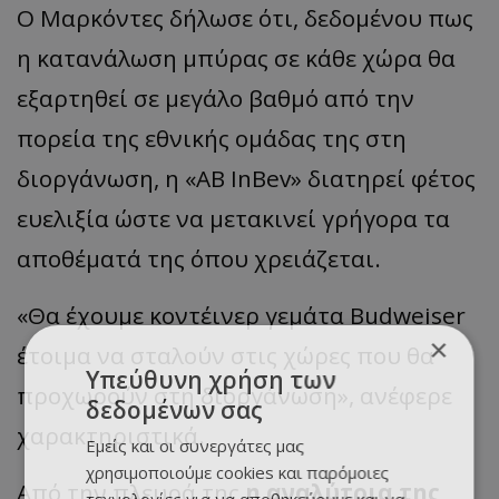
Ο Μαρκόντες δήλωσε ότι, δεδομένου πως
η κατανάλωση μπύρας σε κάθε χώρα θα
εξαρτηθεί σε μεγάλο βαθμό από την
πορεία της εθνικής ομάδας της στη
διοργάνωση, η «AB InBev» διατηρεί φέτος
ευελιξία ώστε να μετακινεί γρήγορα τα
αποθέματά της όπου χρειάζεται.
«Θα έχουμε κοντέινερ γεμάτα Budweiser
×
έτοιμα να σταλούν στις χώρες που θα
Υπεύθυνη χρήση των
προχωρούν στη διοργάνωση», ανέφερε
δεδομένων σας
χαρακτηριστικά.
Εμείς και οι συνεργάτες μας
χρησιμοποιούμε cookies και παρόμοιες
Από την πλευρά της
η αναλύτρια της