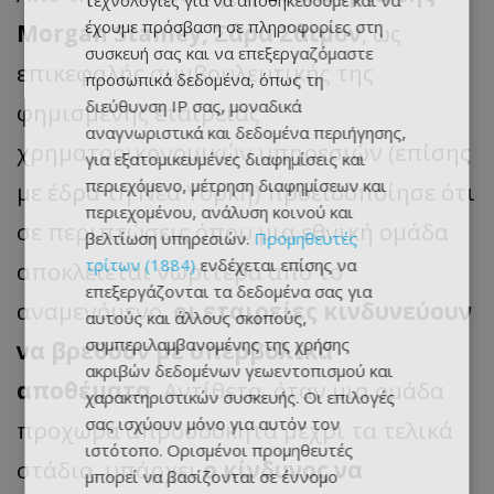
τεχνολογίες για να αποθηκεύουμε και να
έχουμε πρόσβαση σε πληροφορίες στη
Morgan Stanley, Σάρα Σάιμον
, ως
συσκευή σας και να επεξεργαζόμαστε
επικεφαλής συμβουλευτικής της
προσωπικά δεδομένα, όπως τη
διεύθυνση IP σας, μοναδικά
φημισμένης εταιρείας
αναγνωριστικά και δεδομένα περιήγησης,
χρηματοοικονομικών υπηρεσιών (επίσης
για εξατομικευμένες διαφημίσεις και
περιεχόμενο, μέτρηση διαφημίσεων και
με έδρα τη Νέα Υόρκη) προειδοποίησε ότι
περιεχομένου, ανάλυση κοινού και
σε περιπτώσεις όπου μια εθνική ομάδα
βελτίωση υπηρεσιών.
Προμηθευτές
τρίτων (1884)
ενδέχεται επίσης να
αποκλείεται νωρίτερα από το
επεξεργάζονται τα δεδομένα σας για
αναμενόμενο,
οι εταιρείες κινδυνεύουν
αυτούς και άλλους σκοπούς,
συμπεριλαμβανομένης της χρήσης
να βρεθούν με υπερβολικά
ακριβών δεδομένων γεωεντοπισμού και
αποθέματα
. Αντίθετα, όταν μια ομάδα
χαρακτηριστικών συσκευής. Οι επιλογές
σας ισχύουν μόνο για αυτόν τον
προχωρά απροσδόκητα μέχρι τα τελικά
ιστότοπο. Ορισμένοι προμηθευτές
στάδια, υπάρχει
ο κίνδυνος να
μπορεί να βασίζονται σε έννομο