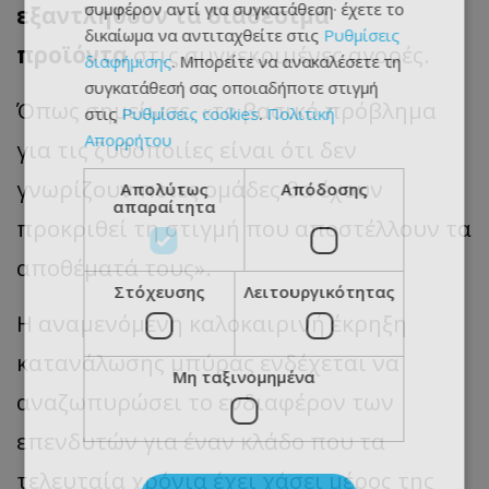
συμφέρον αντί για συγκατάθεση· έχετε το
εξαντληθούν τα διαθέσιμα
δικαίωμα να αντιταχθείτε στις
Ρυθμίσεις
προϊόντα
στις συγκεκριμένες αγορές.
διαφήμισης
. Μπορείτε να ανακαλέσετε τη
συγκατάθεσή σας οποιαδήποτε στιγμή
Όπως σημείωσε, «το βασικό πρόβλημα
στις
Ρυθμίσεις cookies
.
Πολιτική
Απορρήτου
για τις ζυθοποιίες είναι ότι δεν
γνωρίζουν ποιες ομάδες θα έχουν
Απολύτως
Απόδοσης
απαραίτητα
προκριθεί τη στιγμή που αποστέλλουν τα
αποθέματά τους».
Στόχευσης
Λειτουργικότητας
Η αναμενόμενη καλοκαιρινή έκρηξη
κατανάλωσης μπύρας ενδέχεται να
Μη ταξινομημένα
αναζωπυρώσει το ενδιαφέρον των
επενδυτών για έναν κλάδο που τα
τελευταία χρόνια έχει χάσει μέρος της