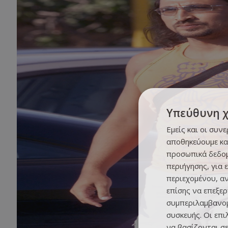
Υπεύθυνη 
Εμείς και οι συν
αποθηκεύουμε κα
προσωπικά δεδομ
περιήγησης, για 
περιεχομένου, α
επίσης να επεξε
συμπεριλαμβανομ
συσκευής. Οι επ
να βασίζονται σε