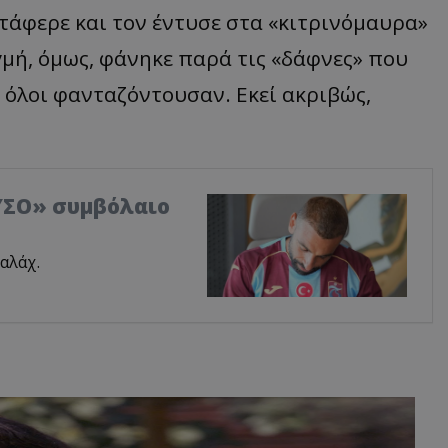
τάφερε και τον έντυσε στα «κιτρινόμαυρα»
γμή, όμως, φάνηκε παρά τις «δάφνες» που
 όλοι φανταζόντουσαν. Εκεί ακριβώς,
ΥΣΟ» συμβόλαιο
αλάχ.