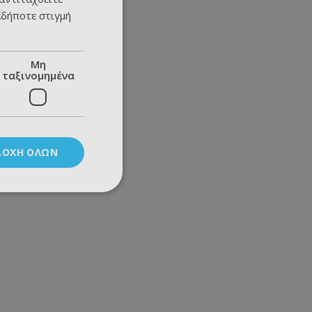
αδήποτε στιγμή
Μη
ταξινομημένα
ΔΟΧΉ ΌΛΩΝ