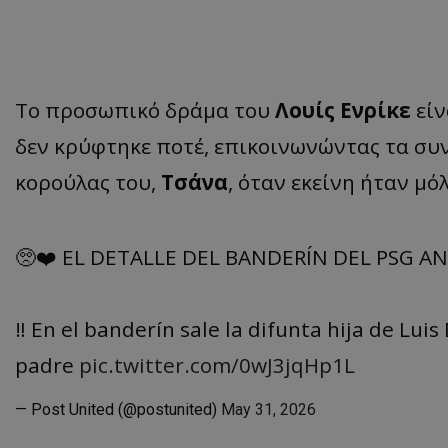
Το προσωπικό δράμα του
Λουίς Ενρίκε
είν
δεν κρύφτηκε ποτέ, επικοινωνώντας τα συν
κορούλας του,
Τσάνα
, όταν εκείνη ήταν μό
🥺❤️ EL DETALLE DEL BANDERÍN DEL PSG A
‼️ En el banderín sale la difunta hija de Lui
padre
pic.twitter.com/0wJ3jqHp1L
— Post United (@postunited)
May 31, 2026