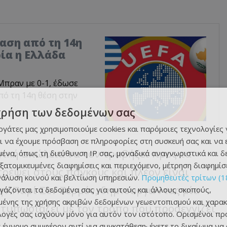
αση από τη 14η
ρία η Ελλάδα
Μπραν με 0-1, έδωσε
πό τη 14η θέση στην
χρήση των δεδομένων σας
εργάτες μας χρησιμοποιούμε cookies και παρόμοιες τεχνολογίες 
ι να έχουμε πρόσβαση σε πληροφορίες στη συσκευή σας και να
γική απώλεια να τον τραβήξει προς τα
ένα, όπως τη διεύθυνση IP σας, μοναδικά αναγνωριστικά και 
εξατομικευμένες διαφημίσεις και περιεχόμενο, μέτρηση διαφημίσ
ρέψει στους πάγκους και πλέον είναι
νάλυση κοινού και βελτίωση υπηρεσιών.
Προμηθευτές τρίτων (1
ην Παρί Σεν Ζερμέν, δημιουργώντας μία
ργάζονται τα δεδομένα σας για αυτούς και άλλους σκοπούς,
ένης της χρήσης ακριβών δεδομένων γεωεντοπισμού και χαρακ
εντυπωσιάζει με τον τρόπο που προσεγγίζει
ιλογές σας ισχύουν μόνο για αυτόν τον ιστότοπο. Ορισμένοι πρ
 έννομο συμφέρον αντί για συγκατάθεση· έχετε το δικαίωμα να