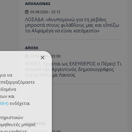
ΑΠΟΛΛΩΝΑΣ
05.08.2026 - 23:12
ΛΟΣΑΔΑ: «Ανυπομονώ για τη ρεβάνς
μπροστά στους φιλάθλους μας και ελπίζω
το Αλφαμέγα να είναι κατάμεστο»
ΑΠΟΕΛ
×
05.08.2026 - 23:00
ΑΠΟΕΛ: Έρχεται ως ΕΛΕΥΘΕΡΟΣ ο Πέρες! Τι
αποκάλυψε Αργεντινός δημοσιογράφος
για το DEAL με Λανούς
για να
 επεξεργαζόμαστε
δεδομένα
εων και
884)
ενδέχεται
τηριστικών
ΟΜΟΝΟΙΑ
ομηθευτές μπορεί
 αντιταχθείτε
05.08.2026 - 22:38