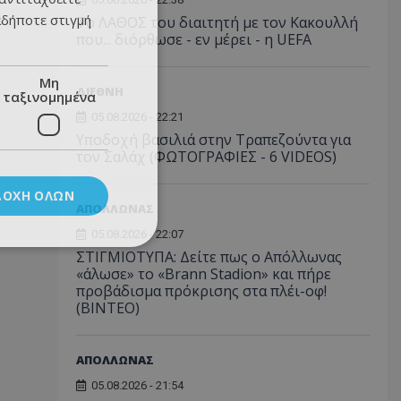
αδήποτε στιγμή
Το ΛΑΘΟΣ του διαιτητή με τον Κακουλλή
που... διόρθωσε - εν μέρει - η UEFA
Μη
ΔΙΕΘΝΗ
ταξινομημένα
05.08.2026 - 22:21
Υποδοχή βασιλιά στην Τραπεζούντα για
τον Σαλάχ (ΦΩΤΟΓΡΑΦΙΕΣ - 6 VIDEOS)
ΔΟΧΉ ΌΛΩΝ
ΑΠΟΛΛΩΝΑΣ
05.08.2026 - 22:07
ΣΤΙΓΜΙΟΤΥΠΑ: Δείτε πως ο Απόλλωνας
«άλωσε» το «Brann Stadion» και πήρε
προβάδισμα πρόκρισης στα πλέι-οφ!
(ΒΙΝΤΕΟ)
ΑΠΟΛΛΩΝΑΣ
05.08.2026 - 21:54