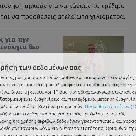
οπόνηση αρκούν για να κάνουν το τρέξιμο
ται να προσθέσεις ατελείωτα χιλιόμετρα.
ς για την
εινότητα δεν
ΝΟΙΑ μετά τις
χρήση των δεδομένων σας
υ Διοικητικού
εργάτες μας χρησιμοποιούμε cookies και παρόμοιες τεχνολογίες 
ι να έχουμε πρόσβαση σε πληροφορίες στη συσκευή σας και να
ένα, όπως τη διεύθυνση IP σας, μοναδικά αναγνωριστικά και 
εξατομικευμένες διαφημίσεις και περιεχόμενο, μέτρηση διαφημίσ
νάλυση κοινού και βελτίωση υπηρεσιών.
Προμηθευτές τρίτων (1
ργάζονται τα δεδομένα σας για αυτούς και άλλους σκοπούς,
ον μεγαλύτερο ρόλο
ένης της χρήσης ακριβών δεδομένων γεωεντοπισμού και χαρακ
ιλογές σας ισχύουν μόνο για αυτόν τον ιστότοπο. Ορισμένοι πρ
 έννομο συμφέρον αντί για συγκατάθεση· έχετε το δικαίωμα να