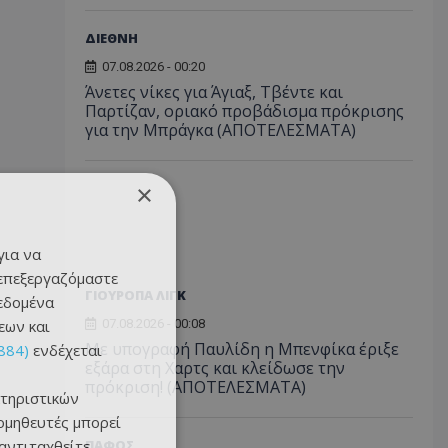
ΔΙΕΘΝΗ
07.08.2026 - 00:20
Άνετες νίκες για Άγιαξ, Τβέντε και
Παρτίζαν, οριακό προβάδισμα πρόκρισης
για την Μπράγκα (ΑΠΟΤΕΛΕΣΜΑΤΑ)
×
για να
 επεξεργαζόμαστε
ΓΙΟΥΡΟΠΑ ΛΙΓΚ
δεδομένα
εων και
07.08.2026 - 00:08
Με υπογραφή Παυλίδη η Μπενφίκα έριξε
884)
ενδέχεται
εξάρα στη Χαρτς και κλείδωσε την
πρόκριση! (ΑΠΟΤΕΛΕΣΜΑΤΑ)
τηριστικών
ομηθευτές μπορεί
 αντιταχθείτε
ΠΑΦΟΣ