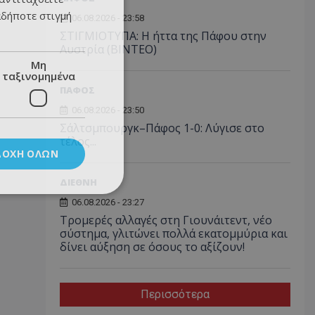
αδήποτε στιγμή
06.08.2026 - 23:58
ΣΤΙΓΜΙΟΤΥΠΑ: Η ήττα της Πάφου στην
Αυστρία (ΒΙΝΤΕΟ)
Μη
ταξινομημένα
ΠΑΦΟΣ
06.08.2026 - 23:50
Σάλτσμπουργκ–Πάφος 1-0: Λύγισε στο
τέλος...
ΔΟΧΉ ΌΛΩΝ
ΔΙΕΘΝΗ
06.08.2026 - 23:27
Τρομερές αλλαγές στη Γιουνάιτεντ, νέο
σύστημα, γλιτώνει πολλά εκατομμύρια και
δίνει αύξηση σε όσους το αξίζουν!
Περισσότερα