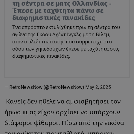
τη σέντρα σε ματς Ολλανδίας -
Έπεσε με ταχύτητα πάνω σε
διαφημιστικές πινακίδες
Ένα απρόοπτο εκτυλίχθηκε πριν τη σέντρα του
αγώνα της Γκόου Αχέντ Ινγκλς με τη Βίλεμ,
όταν ο αλεξιπτωτιστής που συμμετείχε στο
σόου των γηπεδούχων έπεσε με ταχύτητα στις
διαφημιστικές πινακίδες.
— RetroNewsNow (@RetroNewsNow)
May 2, 2025
Κανείς δεν ήθελε να αμφισβητήσει τον
ήρωα κι ας είχαν αρχίσει να υπάρχουν
διάφοροι ψίθυροι. Πίσω από την εικόνα
του ανίκητου πρωταθλητή, υπήρχαν