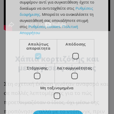
συμφέρον αντί για συγκατάθεση· έχετε το
δικαίωμα να αντιταχθείτε στις
Ρυθμίσεις
διαφήμισης
. Μπορείτε να ανακαλέσετε τη
συγκατάθεσή σας οποιαδήποτε στιγμή
στις
Ρυθμίσεις cookies
.
Πολιτική
Απορρήτου
Απολύτως
Απόδοσης
απαραίτητα
Χάπια κορτιζόνης και
μεταγγίσεις αίματος
Στόχευσης
Λειτουργικότητας
Στη σχετική έκθεση γινόταν αναφορά και
Μη ταξινομημένα
σε πολλές λεπτομέρειες για το πώς
προετοιμαζόταν ο ίδιος, όχι μέσω της
προπόνησης, αλλά με το ντόπινγκ, πριν