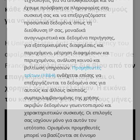
τεχνολογίες για να αποθηκεύουμε και να
έχουμε πρόσβαση σε πληροφορίες στη
κάθε είδους απειλές και εκβιασμούς
συσκευή σας και να επεξεργαζόμαστε
για να κρατήσει το μυστικό.
προσωπικά δεδομένα, όπως τη
διεύθυνση IP σας, μοναδικά
αναγνωριστικά και δεδομένα περιήγησης,
Η United States Anti-Doping Agency του
για εξατομικευμένες διαφημίσεις και
περιεχόμενο, μέτρηση διαφημίσεων και
αφαίρεσε όλους τους τίτλους του Tour de
περιεχομένου, ανάλυση κοινού και
France.
Αποκλείστηκε δια βίου από τον
βελτίωση υπηρεσιών.
Προμηθευτές
τρίτων (1884)
ενδέχεται επίσης να
επαγγελματικό αθλητισμό και οι
επεξεργάζονται τα δεδομένα σας για
χορηγοί τον εγκατέλειψαν. Η εικόνα
αυτούς και άλλους σκοπούς,
συμπεριλαμβανομένης της χρήσης
του κατέρρευσε μέσα σε λίγους μήνες.
ακριβών δεδομένων γεωεντοπισμού και
χαρακτηριστικών συσκευής. Οι επιλογές
σας ισχύουν μόνο για αυτόν τον
ιστότοπο. Ορισμένοι προμηθευτές
μπορεί να βασίζονται σε έννομο