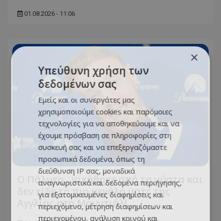
01.08.2026 - 11:06
×
Υπεύθυνη χρήση των
δεδομένων σας
Εμείς και οι συνεργάτες μας
χρησιμοποιούμε cookies και παρόμοιες
τεχνολογίες για να αποθηκεύουμε και να
έχουμε πρόσβαση σε πληροφορίες στη
συσκευή σας και να επεξεργαζόμαστε
προσωπικά δεδομένα, όπως τη
διεύθυνση IP σας, μοναδικά
Ο Πάλμερ... νικήθηκε από τη νύστα και
αναγνωριστικά και δεδομένα περιήγησης,
δεν είδε το πιο μεγάλο ματς της
για εξατομικευμένες διαφημίσεις και
Αγγλίας στο Μουντιάλ!
περιεχόμενο, μέτρηση διαφημίσεων και
περιεχομένου, ανάλυση κοινού και