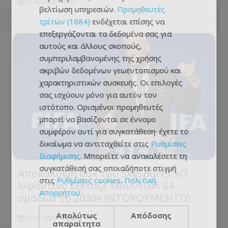
01.08.2026 - 08:57
βελτίωση υπηρεσιών.
Προμηθευτές
τρίτων (1884)
ενδέχεται επίσης να
επεξεργάζονται τα δεδομένα σας για
αυτούς και άλλους σκοπούς,
συμπεριλαμβανομένης της χρήσης
ακριβών δεδομένων γεωεντοπισμού και
χαρακτηριστικών συσκευής. Οι επιλογές
σας ισχύουν μόνο για αυτόν τον
ιστότοπο. Ορισμένοι προμηθευτές
μπορεί να βασίζονται σε έννομο
συμφέρον αντί για συγκατάθεση· έχετε το
δικαίωμα να αντιταχθείτε στις
Ρυθμίσεις
διαφήμισης
. Μπορείτε να ανακαλέσετε τη
συγκατάθεσή σας οποιαδήποτε στιγμή
Αποκάλυψη σοκ του SkySports: «O
στις
Ρυθμίσεις cookies
.
Πολιτική
Ινφαντίνο εξέταζε Μουντιάλ 64
Απορρήτου
ομάδων το 2030» (ΝΤΟΚΟΥΜΕΝΤΟ)
Απολύτως
Απόδοσης
31.07.2026 - 15:40
απαραίτητα