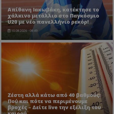
Απίθανη Ιακωβάκη, κατέκτησε το
χάλκινο μετάλλιο στο Παγκόσμιο
U20 με νέο πανελλήνιο ρεκόρ!
10.08.2026 - 08:49
Ζέστη αλλά κάτω από 40 βαθμούς:
Πού και πότε να περιμένουμε
βροχές – Δείτε live την εξέλιξη του
καιρού