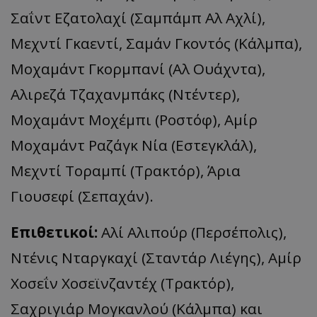
Σαΐντ Εζατολαχί (Σαμπάμπ Αλ Αχλί),
Μεχντί Γκαεντί, Σαμάν Γκοντός (Κάλμπα),
Μοχαμάντ Γκορμπανί (Αλ Ουάχντα),
Αλιρεζά Τζαχανμπάκς (Ντέντερ),
Μοχαμάντ Μοχέμπι (Ροστόφ), Αμίρ
Μοχαμάντ Ραζάγκ Νία (Εστεγκλάλ),
Μεχντί Τοραμπί (Τρακτόρ), Άρια
Γιουσεφί (Σεπαχάν).
Επιθετικοί:
Αλί Αλιπούρ (Περσέπολις),
Ντένις Νταργκαχί (Σταντάρ Λιέγης), Αμίρ
Χοσεΐν Χοσεϊνζαντέχ (Τρακτόρ),
Σαχριγιάρ Μογκανλού (Κάλμπα) και