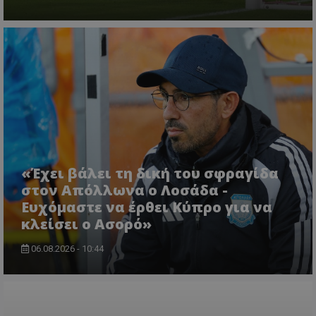
«Έχει βάλει τη δική του σφραγίδα
στον Απόλλωνα ο Λοσάδα -
Ευχόμαστε να έρθει Κύπρο για να
κλείσει ο Ασορό»
06.08.2026 - 10:44