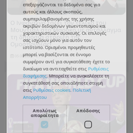
επεξεργάζονται τα δεδομένα σας για
αυτούς και άλλους σκοπούς,
συμπεριλαμβανομένης της χρήσης
Ο Ινφαντίνο τάζει τον τελικό του
ακριβών δεδομένων γεωεντοπισμού και
Μουντιάλ στο Μαρόκο με αντάλλαγμα
χαρακτηριστικών συσκευής. Οι επιλογές
τη δημόσια στήριξη της
σας ισχύουν μόνο για αυτόν τον
Ομοσπονδίας!
ιστότοπο. Ορισμένοι προμηθευτές
μπορεί να βασίζονται σε έννομο
05.08.2026 - 21:14
συμφέρον αντί για συγκατάθεση· έχετε το
δικαίωμα να αντιταχθείτε στις
Ρυθμίσεις
διαφήμισης
. Μπορείτε να ανακαλέσετε τη
συγκατάθεσή σας οποιαδήποτε στιγμή
στις
Ρυθμίσεις cookies
.
Πολιτική
Απορρήτου
Απολύτως
Απόδοσης
απαραίτητα