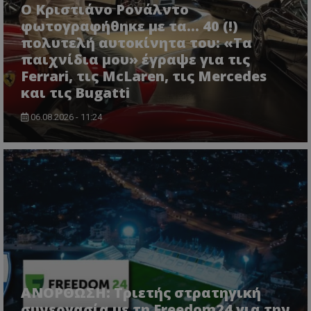
Ο Κριστιάνο Ρονάλντο
φωτογραφήθηκε με τα... 40 (!)
πολυτελή αυτοκίνητα του: «Τα
παιχνίδια μου» έγραψε για τις
Ferrari, τις McLaren, τις Mercedes
και τις Bugatti
06.08.2026 - 11:24
ΑΝΟΡΘΩΣΗ: Τριετής στρατηγική
συνεργασία με τη Freedom24 για την