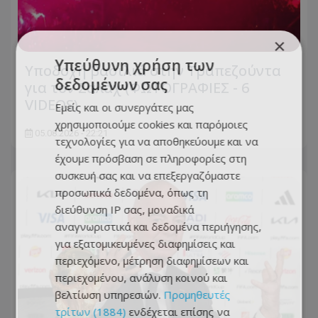
×
Υπεύθυνη χρήση των
Υποδοχή βασιλιά στην Τραπεζούντα
δεδομένων σας
για τον Σαλάχ (ΦΩΤΟΓΡΑΦΙΕΣ - 6
VIDEOS)
Εμείς και οι συνεργάτες μας
χρησιμοποιούμε cookies και παρόμοιες
05.08.2026 - 22:21
τεχνολογίες για να αποθηκεύουμε και να
έχουμε πρόσβαση σε πληροφορίες στη
συσκευή σας και να επεξεργαζόμαστε
προσωπικά δεδομένα, όπως τη
διεύθυνση IP σας, μοναδικά
αναγνωριστικά και δεδομένα περιήγησης,
για εξατομικευμένες διαφημίσεις και
περιεχόμενο, μέτρηση διαφημίσεων και
περιεχομένου, ανάλυση κοινού και
βελτίωση υπηρεσιών.
Προμηθευτές
τρίτων (1884)
ενδέχεται επίσης να