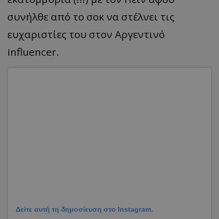
συνήλθε
από
το
σοκ
να
στέλνει
τις
ευχ
α
ριστίες
του
στον Αργεντινό
influencer
.
Δείτε αυτή τη δημοσίευση στο Instagram.