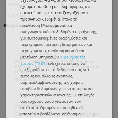
τεχνολογίες για να αποθηκεύουμε και να
ΕΘΝΙΚΕΣ ΟΜΑΔΕΣ
ΜΟΥΝΤΙΑΛ 2026
έχουμε πρόσβαση σε πληροφορίες στη
συσκευή σας και να επεξεργαζόμαστε
ΝΕΑ ΖΗΛΑΝΔΙΑ
ΠΟΔΟΣΦΑΙΡΟ ΔΙΕΘΝΗ
προσωπικά δεδομένα, όπως τη
Μοιράσου αυτό το άρθρο
διεύθυνση IP σας, μοναδικά
αναγνωριστικά και δεδομένα περιήγησης,
για εξατομικευμένες διαφημίσεις και
περιεχόμενο, μέτρηση διαφημίσεων και
περιεχομένου, ανάλυση κοινού και
ΠΡΟΗΓΟΎΜΕΝΟ ΆΡΘΡΟ
βελτίωση υπηρεσιών.
Προμηθευτές
Αρτέτα: «Θέλουμε να αποδείξουμε ότι
τρίτων (1884)
ενδέχεται επίσης να
αξίζουμε και το τρόπαιο του Champions
επεξεργάζονται τα δεδομένα σας για
League»
αυτούς και άλλους σκοπούς,
30.05.2026 - 00:10
συμπεριλαμβανομένης της χρήσης
ακριβών δεδομένων γεωεντοπισμού και
χαρακτηριστικών συσκευής. Οι επιλογές
σας ισχύουν μόνο για αυτόν τον
ΕΠΌΜΕΝΟ ΆΡΘΡΟ
ιστότοπο. Ορισμένοι προμηθευτές
Έσπασε την έδρα της ΑΕΚ και στέφθηκε
μπορεί να βασίζονται σε έννομο