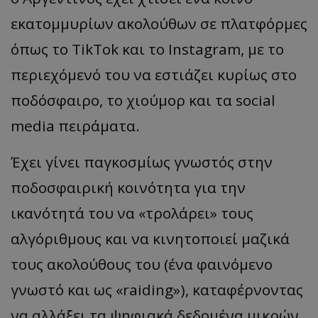
εκατομμυρίων ακολούθων σε πλατφόρμες
όπως το
TikTok
και το
Instagram
, με το
περιεχόμενό του να εστιάζει κυρίως στο
ποδόσφαιρο, το χιούμορ και τα
social
media
πειράματα.
Έχει
γίνει
παγκοσμίως γνωστός στην
ποδοσφαιρική κοινότητα για την
ικανότητά του να
«
τρολάρει
»
τους
α
λγόριθμους
και να
κινητο
π
οιεί
μα
ζικά
τους
α
κολούθους
του
(
έν
α φα
ινόμενο
γνωστό
και
ως
«raiding»),
κατα
φέρνοντ
ας
να α
λλάξει
τα
ψηφι
α
κά
δεδομέν
α
μικρών