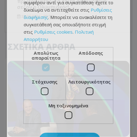
πρωταθλητής για τρίτη συνεχόμενη
συμφέρον αντί για συγκατάθεση· έχετε το
σεζόν ο Ολυμπιακός!
δικαίωμα να αντιταχθείτε στις
Ρυθμίσεις
30.05.2026 - 00:30
διαφήμισης
. Μπορείτε να ανακαλέσετε τη
συγκατάθεσή σας οποιαδήποτε στιγμή
στις
Ρυθμίσεις cookies
.
Πολιτική
Απορρήτου
ΣΧΕΤΙΚΑ ΑΡΘΡΑ
Απολύτως
Απόδοσης
απαραίτητα
Στόχευσης
Λειτουργικότητας
Μη ταξινομημένα