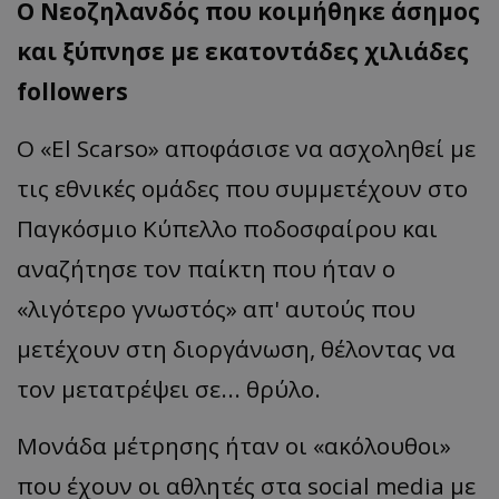
Ο
Νεοζηλ
α
νδός
π
ου
κοιμήθηκε
άσημος
και
ξύ
π
νησε
με
εκ
α
τοντάδες
χιλιάδες
followers
Ο
«El
Scarso
»
απ
οφάσισε
να ασχοληθεί με
τις
εθνικές ομάδες που συμμετέχουν στο
Παγκόσμιο Κύπελλο ποδοσφαίρου και
αναζήτησε τον παίκτη που ήταν ο
«
λιγότερο γνωστός
»
απ' αυτούς που
μετέχουν στη διοργάνωση, θέλοντας να
τον μετατρέψει σε... θρύλο.
Μονάδα μέτρησης ήταν οι
«
ακόλουθοι
»
που έχουν οι αθλητές στα
social
media
με