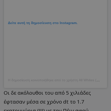
Δείτε αυτή τη δημοσίευση στο Instagram.
Η δημοσίευση κοινοποιήθηκε από το χρήστη All Whites (@nzallwhites)
Οι
δε
α
κόλουθοι
του
από 5
χιλιάδες
έφτ
ασαν
μέσ
α
σε
χρόνο
dt
το
1.7
εκ
α
τομμύρι
α (!!!)
με
τον
Πέιν
α
φού