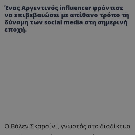
Ένας Αργεντινός influencer φρόντισε
να επιβεβαιώσει με απίθανο τρόπο τη
δύναμη των social media στη σημερινή
εποχή.
Ο
Βάλεν
Σκ
α
ρσίνι
,
γνωστός
στο
δι
α
δίκτυο