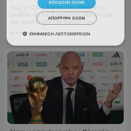
ΑΠΟΔΟΧΉ ΌΛΩΝ
Πώς ο Τζάνι Ινφαντίνο έστησε το
μεγάλο «ξεπούλημα» του Μουντιάλ
ΑΠΌΡΡΙΨΗ ΌΛΩΝ
και παγίδευσε τον εαυτό του
ΕΜΦΆΝΙΣΗ ΛΕΠΤΟΜΕΡΕΙΏΝ
02.08.2026 - 13:51