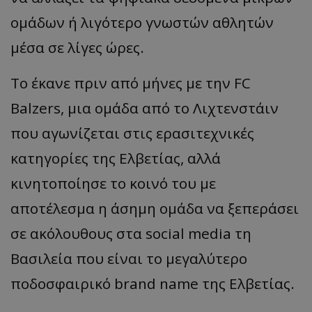
ομάδων
ή
λιγότερο
γνωστών
α
θλητών
μέσ
α
σε
λίγες
ώρες
.
Το
έκ
α
νε
π
ριν
από
μήνες
με
την
FC
Balzers
,
μι
α
ομάδ
α από
το
Λιχτενστάιν
π
ου
α
γωνίζετ
αι
στις
ερ
α
σιτεχνικές
κα
τηγορίες
της
Ελ
β
ετί
ας, α
λλά
κινητο
π
οίησε
το
κοινό
του
με
απ
οτέλεσμ
α η
άσημη
ομάδ
α να
ξε
π
εράσει
σε
α
κόλουθους
στ
α social media
τη
Βα
σιλεί
α π
ου
είν
αι
το
μεγ
α
λύτερο
π
οδοσφ
α
ιρικό
brand name
της
Ελ
β
ετί
ας.