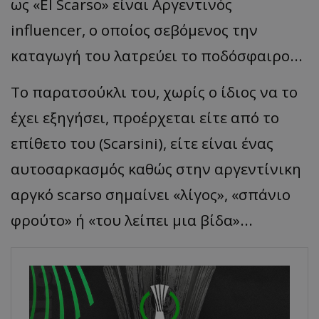
ως
«El
Scarso
»
είν
αι
Αργεντινός
influencer, ο οπ
οίος
σε
β
όμενος
την
κατα
γωγή
του
λα
τρεύει
το
π
οδόσφ
α
ιρο
...
Το
παρατσούκλι του, χωρίς ο ίδιος να το
έχει εξηγήσει, προέρχεται είτε από το
επίθετο του (
Scarsini
), είτε είναι ένας
αυτοσαρκασμός καθώς στην
αργεντίνικη
αργκό
scarso
σημαίνει
«
λίγος
», «
σπάνιο
φρούτο
»
ή
«
του λείπει μια βίδα
»...