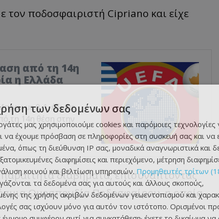
με
τον
π
οδοσφ
α
ιριστή
Cipriano και
είχε
αση από τη 14η
ρία η Ελλάδα
χρήση των δεδομένων σας
Μπραν με 0-1, έδωσε
πό τη 14η θέση στην
εργάτες μας χρησιμοποιούμε cookies και παρόμοιες τεχνολογίες 
ι να έχουμε πρόσβαση σε πληροφορίες στη συσκευή σας και να
ένα, όπως τη διεύθυνση IP σας, μοναδικά αναγνωριστικά και 
εξατομικευμένες διαφημίσεις και περιεχόμενο, μέτρηση διαφημίσ
νάλυση κοινού και βελτίωση υπηρεσιών.
Προμηθευτές τρίτων (1
απαραίτητα διαβήματα, επισυνάπτοντας
ργάζονται τα δεδομένα σας για αυτούς και άλλους σκοπούς,
γκόσμια Ομοσπονδία Ποδοσφαίρου, η οποία
ένης της χρήσης ακριβών δεδομένων γεωεντοπισμού και χαρακ
ιλογές σας ισχύουν μόνο για αυτόν τον ιστότοπο. Ορισμένοι πρ
 έννομο συμφέρον αντί για συγκατάθεση· έχετε το δικαίωμα να