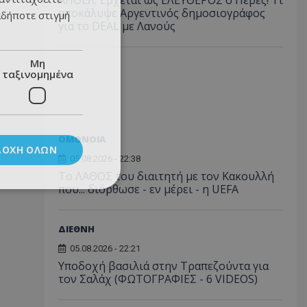
ΑΠΟΕΛ: Έρχεται ως ΕΛΕΥΘΕΡΟΣ ο Πέρες! Τι
αποκάλυψε Αργεντινός δημοσιογράφος
αδήποτε στιγμή
για το DEAL με Λανούς
Μη
ταξινομημένα
ΟΜΟΝΟΙΑ
ΔΟΧΉ ΌΛΩΝ
05.08.2026 - 22:38
Το ΛΑΘΟΣ του διαιτητή με τον Κακουλλή
που... διόρθωσε - εν μέρει - η UEFA
ΔΙΕΘΝΗ
05.08.2026 - 22:21
Υποδοχή βασιλιά στην Τραπεζούντα για
τον Σαλάχ (ΦΩΤΟΓΡΑΦΙΕΣ - 6 VIDEOS)