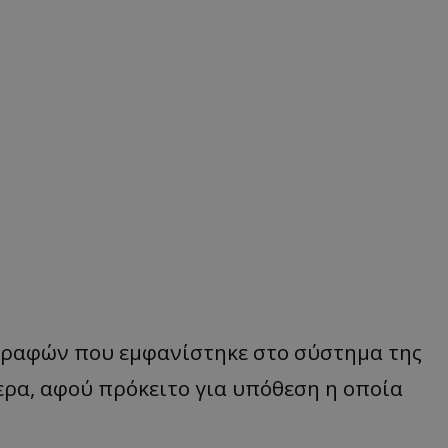
γρ
α
φών
π
ου
εμφ
α
νίστηκε
στο
σύστημ
α
της
ερ
α, α
φού
π
ρόκειτο
γι
α υπ
όθεση
η οπ
οί
α