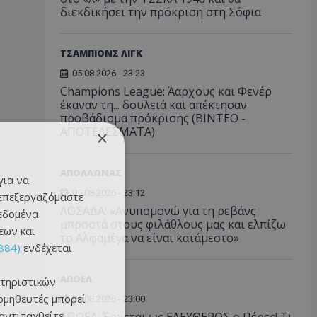
διεκδικήσει την πρόκριση στη Σόφια
ΤΣΑΜΠΙΟΝΣ ΛΙΓΚ
05.08.2026 - 23:23
Champions League: Άαρχους και Φενέρ
έκαναν τη... δουλειά και απέκτησαν
προβάδισμα πρόκρισης (ΒΙΝΤΕΟ -
ΑΠΟΤΕΛΕΣΜΑΤΑ)
×
ΑΠΟΛΛΩΝΑΣ
για να
05.08.2026 - 23:12
 επεξεργαζόμαστε
ΛΟΣΑΔΑ: «Ανυπομονώ για τη ρεβάνς
δεδομένα
μπροστά στους φιλάθλους μας και ελπίζω
εων και
το Αλφαμέγα να είναι κατάμεστο»
884)
ενδέχεται
ΑΠΟΕΛ
τηριστικών
ομηθευτές μπορεί
05.08.2026 - 23:00
 αντιταχθείτε