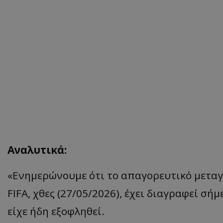
Αναλυτικά:
«
Ενημερώνουμε
ότι
το
απα
γορευτικό
μετ
α
FIFA,
χθες
(27/05/2026),
έχει
δι
α
γρ
α
φεί
σήμ
είχε
ήδη
εξοφληθεί
.