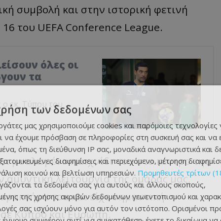
τική συμβολή και στην ιστορική φετινή
 16 του UEFA Conference League.
είσουν όλες οι
βγουν τα
ο εκ. Τύπου του
χρήση των δεδομένων σας
εργάτες μας χρησιμοποιούμε cookies και παρόμοιες τεχνολογίες 
ι να έχουμε πρόσβαση σε πληροφορίες στη συσκευή σας και να
ένα, όπως τη διεύθυνση IP σας, μοναδικά αναγνωριστικά και 
και μυαλωμένο παιχνίδι του στο κέντρο της
εξατομικευμένες διαφημίσεις και περιεχόμενο, μέτρηση διαφημίσ
νάλυση κοινού και βελτίωση υπηρεσιών.
Προμηθευτές τρίτων (1
 αμυντική λειτουργία της ομάδας μας,
ργάζονται τα δεδομένα σας για αυτούς και άλλους σκοπούς,
χαρακτήρα του και είχε σημαντική
ένης της χρήσης ακριβών δεδομένων γεωεντοπισμού και χαρακ
ιλογές σας ισχύουν μόνο για αυτόν τον ιστότοπο. Ορισμένοι πρ
 σε Κύπρο και Ευρώπη.
 έννομο συμφέρον αντί για συγκατάθεση· έχετε το δικαίωμα να