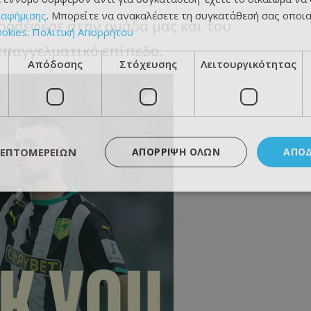
ιαφήμισης
. Μπορείτε να ανακαλέσετε τη συγκατάθεσή σας οποι
ροσέφερε στην ομάδα μας και του
ookies
.
Πολιτική Απορρήτου
επαγγελματικό επίπεδο.
Απόδοσης
Στόχευσης
Λειτουργικότητας
ΛΕΠΤΟΜΕΡΕΙΏΝ
ΑΠΌΡΡΙΨΗ ΌΛΩΝ
ΑΠΟ