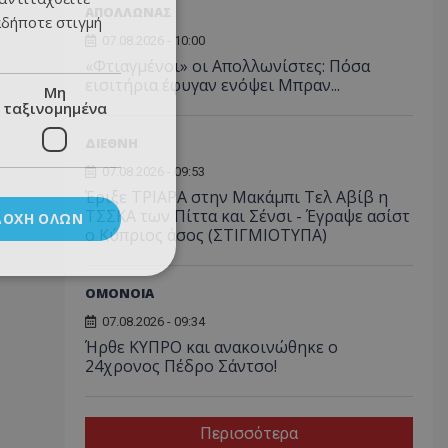
ΑΠΟΛΛΩΝΑΣ
αδήποτε στιγμή
07.08.2026 - 10:00
«Φτιαγμένοι» οι Απολλωνίστες: Πόσα
εισιτήρια έφυγαν ενόψει Μπραν...
Μη
ταξινομημένα
ΔΙΕΘΝΗ
07.08.2026 - 09:53
Έριξε ΤΡΙΑΡΑ στην Μακάμπι Τελ Αβίβ η
ΤΣΣΚΑ των Πίττα και Σένσι - Έγραψε ασίστ
ΔΟΧΉ ΌΛΩΝ
ο Κύπριος άσος (ΣΤΙΓΜΙΟΤΥΠΑ)
ΟΜΟΝΟΙΑ
07.08.2026 - 09:34
Ήρθε ΚΥΠΡΟ και ανακοινώθηκε ο
24χρονος Πέδρο Σάντσο!
Περισσότερα