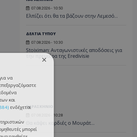
07.08.2026 - 10:50
Ελπίζει ότι θα τα βάζουν στην Λεμεσό…
ΔΕΛΤΙΑ ΤΥΠΟΥ
07.08.2026 - 10:30
Stoiximan: Ανταγωνιστικές αποδόσεις για
την πρεμιέρα της Eredivisie
×
για να
 επεξεργαζόμαστε
δεδομένα
εων και
ΠΑΡΑΣΚΗΝΙΟ
884)
ενδέχεται
07.08.2026 - 10:28
τηριστικών
Θα κάψει καρδιές ο Μουράτ…
ομηθευτές μπορεί
 αντιταχθείτε