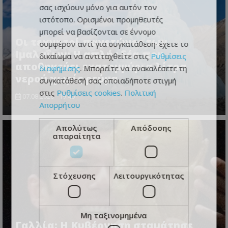
σας ισχύουν μόνο για αυτόν τον
ιστότοπο. Ορισμένοι προμηθευτές
μπορεί να βασίζονται σε έννομο
Οι τεχνητοί παγετώνες των
συμφέρον αντί για συγκατάθεση· έχετε το
Ιμαλαΐων: Η απλή ιδέα που
δικαίωμα να αντιταχθείτε στις
Ρυθμίσεις
αποθηκεύει εκατομμύρια λίτρα
διαφήμισης
. Μπορείτε να ανακαλέσετε τη
νερού χωρίς ρεύμα
συγκατάθεσή σας οποιαδήποτε στιγμή
στις
Ρυθμίσεις cookies
.
Πολιτική
07.08.2026 - 19:40
Απορρήτου
Απολύτως
Απόδοσης
απαραίτητα
Στόχευσης
Λειτουργικότητας
Μη ταξινομημένα
Γαλλία: Η Κυβέρνηση σταμάτησε