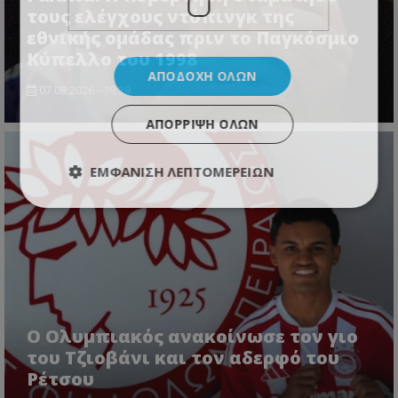
τους ελέγχους ντόπινγκ της
εθνικής ομάδας πριν το Παγκόσμιο
Κύπελλο του 1998
ΑΠΟΔΟΧΉ ΌΛΩΝ
07.08.2026 - 19:38
ΑΠΌΡΡΙΨΗ ΌΛΩΝ
ΕΜΦΆΝΙΣΗ ΛΕΠΤΟΜΕΡΕΙΏΝ
Ο Ολυμπιακός ανακοίνωσε τον γιο
του Τζιοβάνι και τον αδερφό του
Ρέτσου