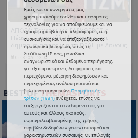
Εμείς και οι συνεργάτες μας
χρησιμοποιούμε cookies και παρόμοιες
τεχνολογίες για να αποθηκεύουμε και να
ΑΠΟΕΛ: Έρχεται ως ΕΛΕΥΘΕΡΟΣ ο
έχουμε πρόσβαση σε πληροφορίες στη
Πέρες! Τι αποκάλυψε Αργεντινός
συσκευή σας και να επεξεργαζόμαστε
δημοσιογράφος για το DEAL με Λανούς
προσωπικά δεδομένα, όπως τη
διεύθυνση IP σας, μοναδικά
05.08.2026 - 23:00
αναγνωριστικά και δεδομένα περιήγησης,
για εξατομικευμένες διαφημίσεις και
περιεχόμενο, μέτρηση διαφημίσεων και
περιεχομένου, ανάλυση κοινού και
BEST OF
THEMASPORTS
βελτίωση υπηρεσιών.
Προμηθευτές
τρίτων (1884)
ενδέχεται επίσης να
επεξεργάζονται τα δεδομένα σας για
αυτούς και άλλους σκοπούς,
συμπεριλαμβανομένης της χρήσης
ακριβών δεδομένων γεωεντοπισμού και
χαρακτηριστικών συσκευής. Οι επιλογές