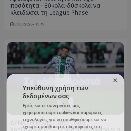
ποσότητα - Εύκολα-δύσκολα να
κλειδώσει τη League Phase
08.08.2026 - 13:43
×
Υπεύθυνη χρήση των
δεδομένων σας
Εμείς και οι συνεργάτες μας
χρησιμοποιούμε cookies και παρόμοιες
τεχνολογίες για να αποθηκεύουμε και να
ΔΥΝΑΤΗ κίνηση από Τάσο
έχουμε πρόσβαση σε πληροφορίες στη
Χατζηγιοβάνη – Τεράστια εισφορά για