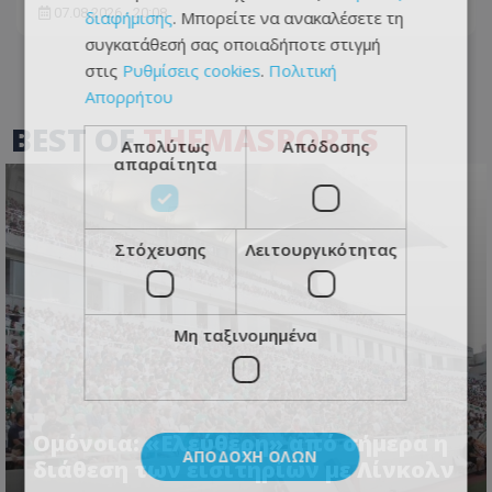
07.08.2026 - 20:08
διαφήμισης
. Μπορείτε να ανακαλέσετε τη
συγκατάθεσή σας οποιαδήποτε στιγμή
στις
Ρυθμίσεις cookies
.
Πολιτική
Απορρήτου
BEST OF
THEMASPORTS
Απολύτως
Απόδοσης
απαραίτητα
Στόχευσης
Λειτουργικότητας
Μη ταξινομημένα
Ομόνοια: «Ελεύθερη» από σήμερα η
ΑΠΟΔΟΧΉ ΌΛΩΝ
διάθεση των εισιτηρίων με Λίνκολν