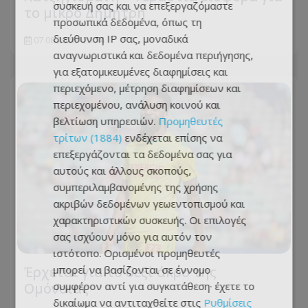
συσκευή σας και να επεξεργαζόμαστε
το μικρό Δημήτρη
προσωπικά δεδομένα, όπως τη
διεύθυνση IP σας, μοναδικά
07.08.2026 - 21:14
αναγνωριστικά και δεδομένα περιήγησης,
για εξατομικευμένες διαφημίσεις και
περιεχόμενο, μέτρηση διαφημίσεων και
περιεχομένου, ανάλυση κοινού και
βελτίωση υπηρεσιών.
Προμηθευτές
τρίτων (1884)
ενδέχεται επίσης να
επεξεργάζονται τα δεδομένα σας για
αυτούς και άλλους σκοπούς,
συμπεριλαμβανομένης της χρήσης
ακριβών δεδομένων γεωεντοπισμού και
χαρακτηριστικών συσκευής. Οι επιλογές
σας ισχύουν μόνο για αυτόν τον
ιστότοπο. Ορισμένοι προμηθευτές
μπορεί να βασίζονται σε έννομο
Έρχεται για το δεξί άκρο της
συμφέρον αντί για συγκατάθεση· έχετε το
Ομόνοιας
δικαίωμα να αντιταχθείτε στις
Ρυθμίσεις