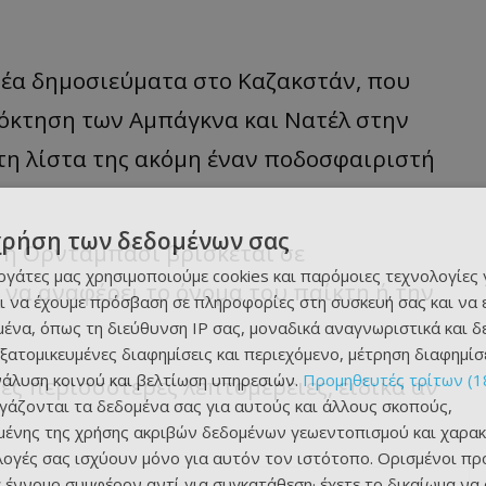
νέα δημοσιεύματα στο Καζακστάν, που
όκτηση των Αμπάγκνα και Νατέλ στην
τη λίστα της ακόμη έναν ποδοσφαιριστή
χρήση των δεδομένων σας
ι η Ορνταμπάσι
βρίσκεται σε
εργάτες μας χρησιμοποιούμε cookies και παρόμοιες τεχνολογίες 
να αναφέρει το όνομα του παίκτη ή την
ι να έχουμε πρόσβαση σε πληροφορίες στη συσκευή σας και να
ένα, όπως τη διεύθυνση IP σας, μοναδικά αναγνωριστικά και 
εξατομικευμένες διαφημίσεις και περιεχόμενο, μέτρηση διαφημίσ
νάλυση κοινού και βελτίωση υπηρεσιών.
Προμηθευτές τρίτων (1
ς περισσότερες λεπτομέρειες, ειδικά αν
ργάζονται τα δεδομένα σας για αυτούς και άλλους σκοπούς,
ένης της χρήσης ακριβών δεδομένων γεωεντοπισμού και χαρακ
ιλογές σας ισχύουν μόνο για αυτόν τον ιστότοπο. Ορισμένοι πρ
 έννομο συμφέρον αντί για συγκατάθεση· έχετε το δικαίωμα να