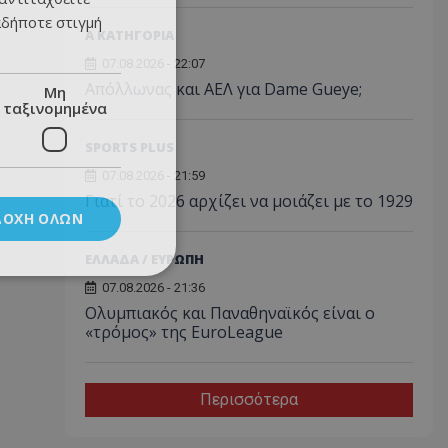
αδήποτε στιγμή
Α ΚΑΤΗΓΟΡΙΑ
07.08.2026 - 22:07
Απόλλωνας και ΑΕΛ για Dame Gueye;
Μη
ταξινομημένα
SPORTS PLUS
07.08.2026 - 21:59
Γιατί το 2026 αρχίζει να μοιάζει με το 1929
ΔΟΧΉ ΌΛΩΝ
ΕΛΛΑΔΑ / ΕΥΡΩΠΗ
07.08.2026 - 21:36
Ολυμπιακός και Παναθηναϊκός είναι ο
«τρόμος» της EuroLeague
Περισσότερα