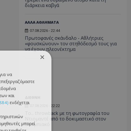
διάρκεια καβγά
ΑΛΛΑ ΑΘΛΗΜΑΤΑ
07.08.2026 - 22:44
Πρωτοφανές σκάνδαλο - Aθλήτριες
«φουσκώνουν» τον στηθόδεσμό τους για
να έχουν πλεονέκτημα
×
για να
 επεξεργαζόμαστε
δεδομένα
εων και
ΔΙΕΘΝΗ
884)
ενδέχεται
07.08.2026 - 22:22
Το... throwback με τη φωτογραφία του
τηριστικών
Ντιομαντέ από το δοκιμαστικό στον
ομηθευτές μπορεί
Ολυμπιακό
 αντιταχθείτε