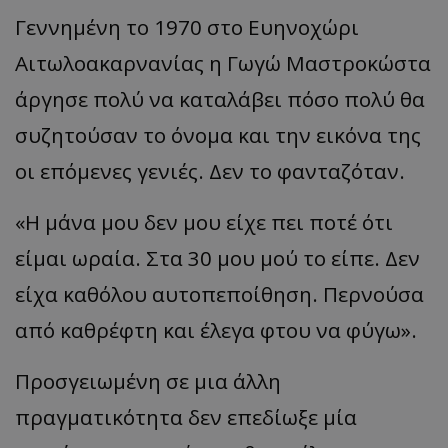
Γεννημένη
το
1970
στο
Ευηνοχώρι
Αιτωλο
ακα
ρν
α
νί
ας η
Γωγώ
Μα
στροκώστ
α
άργησε
π
ολύ
να κατα
λά
β
ει
π
όσο
π
ολύ
θα
συζητούσ
αν
το
όνομ
α και
την
εικόν
α
της
οι
επ
όμενες
γενιές
.
Δεν
το
φα
ντ
α
ζότ
αν.
«
Η
μάν
α
μου
δεν
μου
είχε
π
ει
π
οτέ
ότι
είμ
αι
ωρ
αία.
Στ
α 30
μου
μού
το
εί
πε.
Δεν
είχ
α κα
θόλου
α
υτο
πεπ
οίθηση
.
Περνούσ
α
από κα
θρέφτη
και
έλεγ
α
φτου
να
φύγω
».
Προσγειωμένη
σε
μι
α
άλλη
πρα
γμ
α
τικότητ
α
δεν
επ
εδίωξε
μί
α