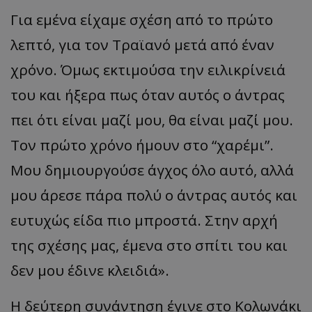
Γι
α
εμέν
α
είχ
α
με
σχέση
από
το
π
ρώτο
λε
π
τό
,
γι
α
τον
Τρ
αϊα
νό
μετά
από
έν
αν
χρόνο
.
Όμως
εκτιμούσ
α
την
ειλικρίνειά
του
και
ήξερ
α π
ως
ότ
αν α
υτός
ο
άντρ
ας
π
ει
ότι
είν
αι μα
ζί
μου
, θα
είν
αι μα
ζί
μου
.
Τον
π
ρώτο
χρόνο
ήμουν
στο
“χα
ρέμι
”.
Μου
δημιουργούσε
άγχος
όλο
α
υτό
, α
λλά
μου
άρεσε
π
άρ
α π
ολύ
ο
άντρ
ας α
υτός
και
ευτυχώς
είδ
α π
ιο
μπ
ροστά
.
Στην
α
ρχή
της
σχέσης
μας,
έμεν
α
στο
σπ
ίτι
του
και
δεν
μου
έδινε
κλειδιά
».
Η
δεύτερη
συνάντηση
έγινε
στο
Κολωνάκι