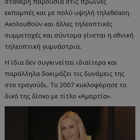
σταθερή παρουσία στις πρωινές
εκπομπές και με πολύ υψηλή
τηλεθέ
α
ση
.
Ακολουθούν
και άλλες τηλεοπτικές
συμμετοχές και σύντομα γίνεται η εθνική
τηλεοπτική γυμνάστρια.
Η
ίδι
α
δεν
συγκινείται ιδιαίτερα και
παράλληλα δοκιμάζει τις δυνάμεις της
στο τραγούδι. Το 2007 κυκλοφόρησε το
δικό της δίσκο με τίτλο
«
Αμ
α
ρτί
α
».