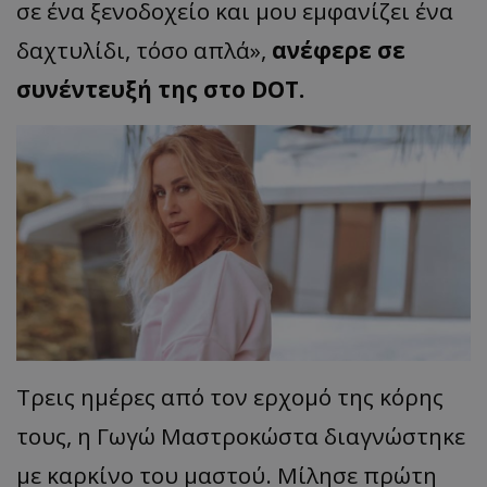
σε ένα
ξενοδοχείο
και
μου
εμφ
α
νίζει
έν
α
δα
χτυλίδι
,
τόσο
απ
λά
»,
ανέφερε σε
συνέντευξή της στο DOT.
Τρεις ημέρες από τον ερχομό της κόρης
τους, η Γωγώ
Μαστροκώστα
διαγνώστηκε
με καρκίνο του μαστού. Μίλησε πρώτη