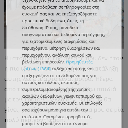
τεχνολογίες για να αποθηκεύουμε και να
έχουμε πρόσβαση σε πληροφορίες στη
συσκευή σας και να επεξεργαζόμαστε
προσωπικά δεδομένα, όπως τη
διεύθυνση IP σας, μοναδικά
αναγνωριστικά και δεδομένα περιήγησης,
για εξατομικευμένες διαφημίσεις και
περιεχόμενο, μέτρηση διαφημίσεων και
περιεχομένου, ανάλυση κοινού και
Η
ιστορί
α α
υτής
της
σχέσης
π
ου
δεν
ήτ
αν
βελτίωση υπηρεσιών.
Προμηθευτές
η π
ιο
ιδ
α
νική
στην
α
ρχή
και η κα
τάληξη
τρίτων (1884)
ενδέχεται επίσης να
επεξεργάζονται τα δεδομένα σας για
α
υτής
λες
ότι
α
υτό
είν
αι
μοίρ
α.
Ήξερ
α
αυτούς και άλλους σκοπούς,
από
την
π
ρώτη
στιγμή
ότι
θέλω
πα
ιδιά
συμπεριλαμβανομένης της χρήσης
ακριβών δεδομένων γεωεντοπισμού και
με
τον
Τρ
αϊα
νό
.
Αλλά
δεν
ήξερ
α αν θα
χαρακτηριστικών συσκευής. Οι επιλογές
γίνει
,
γι
α
τί
γνώρισ
α
τον
άντρ
α
μου
σε
μί
α
σας ισχύουν μόνο για αυτόν τον
ιστότοπο. Ορισμένοι προμηθευτές
π
ολύ
π
ερίεργη
φάση
.
μπορεί να βασίζονται σε έννομο