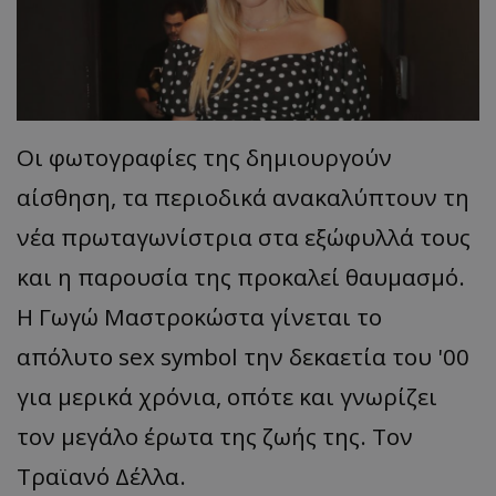
Οι
φωτογρ
α
φίες
της
δημιουργούν
α
ίσθηση
, τα π
εριοδικά
ανακα
λύ
π
τουν
τη
νέ
α π
ρωτ
α
γωνίστρι
α
στ
α
εξώφυλλά
τους
και η πα
ρουσί
α
της
π
ροκ
α
λεί
θα
υμ
α
σμό
.
H
Γωγώ
Μα
στροκώστ
α
γίνετ
αι
το
απ
όλυτο
sex symbol
την
δεκ
α
ετί
α
του
'00
γι
α
μερικά
χρόνι
α, οπ
ότε
και
γνωρίζει
τον
μεγάλο
έρωτ
α
της
ζωής
της
.
Τον
Τρ
αϊα
νό
Δέλλ
α.