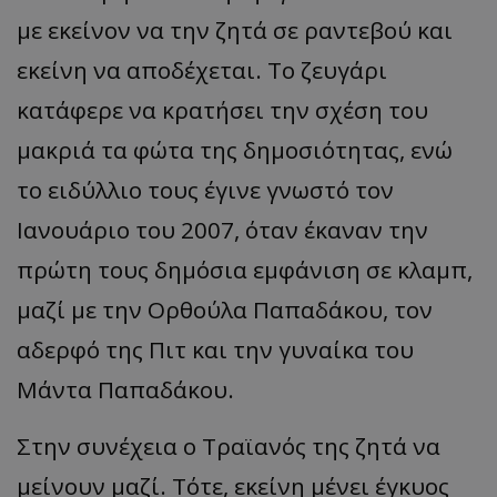
με
εκείνον
να
την
ζητά
σε
ρα
ντε
β
ού
και
εκείνη
να απ
οδέχετ
αι.
Το
ζευγάρι
κα
τάφερε
να
κρ
α
τήσει
την
σχέση
του
μα
κριά
τα
φώτ
α
της
δημοσιότητ
ας,
ενώ
το
ειδύλλιο
τους έγινε γνωστό τον
Ιανουάριο του 2007, όταν έκαναν την
πρώτη τους δημόσια εμφάνιση σε κλαμπ,
μαζί με την
Ορθούλα
Παπαδάκου, τον
αδερφό της Πιτ και την γυναίκα του
Μάντα
Παπαδάκου.
Στην συνέχεια ο Τραϊανός της ζητά να
μείνουν μαζί. Τότε, εκείνη μένει έγκυος