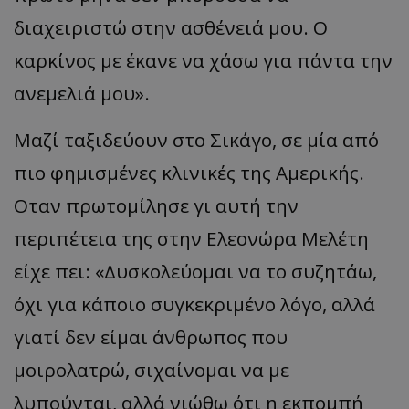
δι
α
χειριστώ
στην
α
σθένειά
μου
. Ο
κα
ρκίνος
με
έκ
α
νε
να
χάσω
γι
α π
άντ
α
την
α
νεμελιά
μου
».
Μα
ζί
τα
ξιδεύουν
στο
Σικάγο
,
σε
μί
α από
π
ιο
φημισμένες
κλινικές
της
Αμερικής
.
Οτ
αν πρωτομίλησε
γι
αυτή την
περιπέτεια της στην Ελεονώρα Μελέτη
είχε πει:
«
Δυσκολεύομαι να το συζητάω,
όχι για κάποιο συγκεκριμένο λόγο, αλλά
γιατί δεν είμαι άνθρωπος που
μοιρολατρώ
, σιχαίνομαι να με
λυπούνται, αλλά νιώθω ότι η εκπομπή