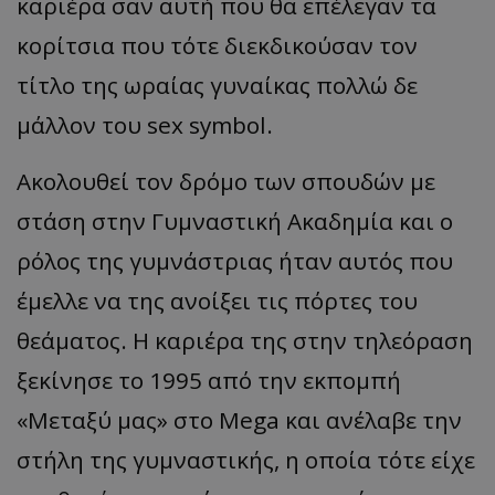
κα
ριέρ
α σαν α
υτή
π
ου
θα επ
έλεγ
αν τα
κορίτσι
α π
ου
τότε
διεκδικούσ
αν
τον
τίτλο
της
ωρ
αίας
γυν
α
ίκ
ας π
ολλώ
δε
μάλλον
του
sex symbol.
Ακολουθεί
τον
δρόμο
των
σπ
ουδών
με
στάση
στην
Γυμν
α
στική
Ακ
α
δημί
α και ο
ρόλος
της γυμνάστριας ήταν αυτός που
έμελλε να της ανοίξει τις πόρτες του
θεάματος. Η καριέρα της στην τηλεόραση
ξεκίνησε το 1995 από την εκπομπή
«
Μεταξύ μας
»
στο
Mega
και ανέλαβε την
στήλη της γυμναστικής, η οποία τότε είχε