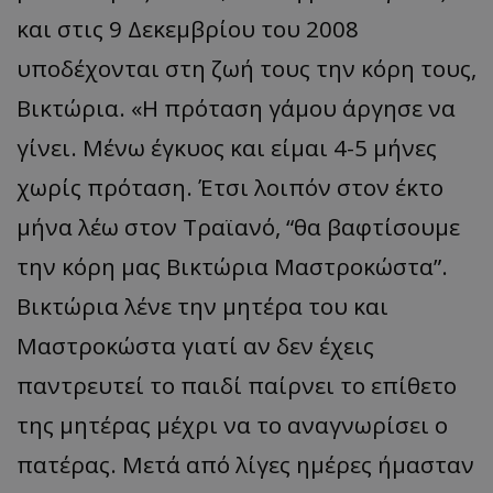
και στις 9 Δεκεμβρίου του 2008
υπ
οδέχοντ
αι
στη
ζωή τους την κόρη τους,
Βικτώρια.
«
Η πρόταση γάμου άργησε να
γίνει. Μένω έγκυος και
είμ
αι 4-5 μήνες
χωρίς πρόταση. Έτσι λοιπόν στον έκτο
μήν
α λέω στον Τραϊανό, “θα βαφτίσουμε
την κόρη μας Βικτώρια
Μαστροκώστα
”.
Βικτώρια λένε την μητέρα του και
Μαστροκώστα
γιατί αν δεν έχεις
παντρευτεί το παιδί παίρνει το επίθετο
της μητέρας μέχρι να το αναγνωρίσει ο
πατέρας. Μετά από λίγες ημέρες ήμασταν