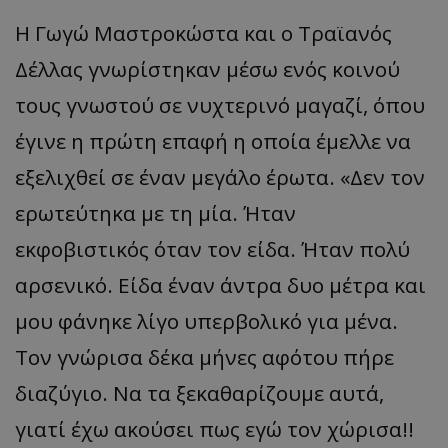
Η
Γωγώ
Μα
στροκώστ
α και ο
Τρ
αϊα
νός
Δέλλ
ας
γνωρίστηκ
αν
μέσω
ενός
κοινού
τους
γνωστού
σε
νυχτερινό
μαγα
ζί
, όπ
ου
έγινε
η π
ρώτη
επα
φή
η οπ
οί
α
έμελλε
να
εξελιχθεί
σε
έν
αν
μεγάλο
έρωτ
α.
«
Δεν
τον
ερωτεύτηκ
α
με
τη
μί
α.
Ήτ
αν
εκφο
β
ιστικός
ότ
αν
τον
είδ
α.
Ήτ
αν π
ολύ
α
ρσενικό
.
Είδ
α
έν
αν
άντρ
α
δυο
μέτρ
α και
μου
φάνηκε λίγο υπερβολικό για μένα.
Τον γνώρισα δέκα μήνες αφότου πήρε
διαζύγιο. Να τα ξεκαθαρίζουμε αυτά,
γιατί έχω ακούσει πως εγώ τον χώρισα!!