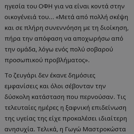
ηγεσία του ΟΦΗ για να είναι κοντά στην
οικογένειά του...
«
Μετά από πολλή σκέψη
και σε πλήρη συνεννόηση με τη διοίκηση,
πήρα την απόφαση να αποχωρήσω από
την ομάδα, λόγω ενός πολύ σοβαρού
π
ροσω
π
ικού
π
ρο
β
λήμ
α
τος
».
Το ζευγάρι δεν έκανε δημόσιες
εμφανίσεις και όλοι σέβονταν την
δύσκολη κατάσταση που περνούσαν. Τις
τελευταίες ημέρες η ξαφνική επιδείνωση
της υγείας της είχε προκαλέσει ιδιαίτερη
ανησυχία. Τελικά, η Γωγώ
Μαστροκώστα