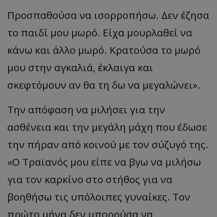
Προσπαθούσα να ισορροπήσω. Δεν έζησα
το παιδί μου μωρό. Είχα μουρλαθεί να
κάνω και άλλο μωρό. Κρατούσα το μωρό
μου στην αγκαλιά, έκλαιγα και
σκεφτόμουν αν θα τη δω να
μεγ
α
λώνει
».
Την απόφαση να μιλήσει για την
ασθένεια και την μεγάλη μάχη που έδωσε
την πήραν από κοινού με τον σύζυγό της.
«
Ο
Τρ
αϊα
νός
μου
εί
πε να β
γω
να
μιλήσω
γι
α
τον
κα
ρκίνο
στο
στήθος
γι
α να
β
οηθήσω
τις
υπ
όλοι
π
ες
γυν
α
ίκες
.
Τον
π
ρώτο
μήν
α
δεν
μπ
ορούσ
α να