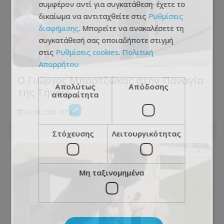
συμφέρον αντί για συγκατάθεση· έχετε το
δικαίωμα να αντιταχθείτε στις
Ρυθμίσεις
διαφήμισης
. Μπορείτε να ανακαλέσετε τη
συγκατάθεσή σας οποιαδήποτε στιγμή
στις
Ρυθμίσεις cookies
.
Πολιτική
Απορρήτου
Ο Γιώργος Μπαρτζώκας στην Παναγία
Απολύτως
Απόδοσης
της Τήνου
απαραίτητα
04.08.2026 - 07:38
Στόχευσης
Λειτουργικότητας
Μη ταξινομημένα