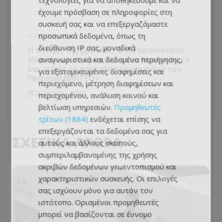
τεχνολογίες για να αποθηκεύουμε και να
έχουμε πρόσβαση σε πληροφορίες στη
συσκευή σας και να επεξεργαζόμαστε
προσωπικά δεδομένα, όπως τη
ΕΠΌΜΕΝΟ ΆΡΘΡΟ
διεύθυνση IP σας, μοναδικά
Η στιγμή της βραδιάς: Ο Παπανικολάου
παρέδωσε το τρόπαιο στον Μπαρτζώκα
αναγνωριστικά και δεδομένα περιήγησης,
και αυτός το σήκωσε στον ουρανό του
για εξατομικευμένες διαφημίσεις και
Πειραιά! (ΒΙΝΤΕΟ)
περιεχόμενο, μέτρηση διαφημίσεων και
25.05.2026 - 08:26
περιεχομένου, ανάλυση κοινού και
βελτίωση υπηρεσιών.
Προμηθευτές
τρίτων (1884)
ενδέχεται επίσης να
επεξεργάζονται τα δεδομένα σας για
ΣΧΕΤΙΚΑ ΑΡΘΡΑ
αυτούς και άλλους σκοπούς,
συμπεριλαμβανομένης της χρήσης
ακριβών δεδομένων γεωεντοπισμού και
χαρακτηριστικών συσκευής. Οι επιλογές
σας ισχύουν μόνο για αυτόν τον
ιστότοπο. Ορισμένοι προμηθευτές
μπορεί να βασίζονται σε έννομο