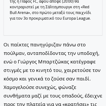
της η Πάφος FC, αφού απόψε (20:00) θα
κοντραριστεί με τη Σάλτσμπουργκ στη «Red
Bull Arena», στο πρώτο μεταξύ τους παιχνίδι
για τον 3ο προκριματικό του Europa League.
Οι παίκτες πανηγύριζαν πάνω στο
πούλμαν, ανταποδίδοντας την υποδοχή,
ενώ ο Γιώργος
Μπαρτζώκας
κατέγραφε
στιγμές με το κινητό του, χαιρετούσε τον
κόσμο και γενικά το ζούσε σαν παιδί.
Χαμογελούσε συνεχώς, φώναζε
συνθήματα μαζί με τους οπαδούς, έδειχνε
προς την πλατεία για να
«
κρ
α
τήσει
»
τις