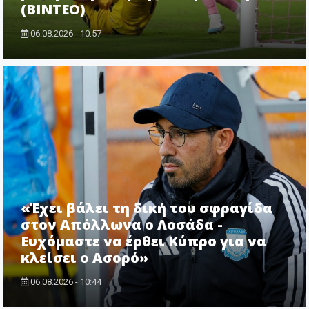
(ΒΙΝΤΕΟ)
06.08.2026 - 10:57
«Έχει βάλει τη δική του σφραγίδα
στον Απόλλωνα ο Λοσάδα -
Ευχόμαστε να έρθει Κύπρο για να
κλείσει ο Ασορό»
06.08.2026 - 10:44