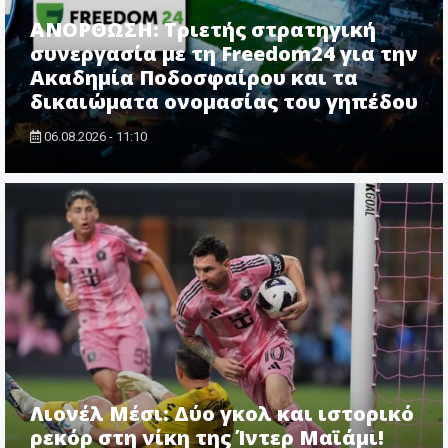
ΑΝΟΡΘΩΣΗ: Τριετής στρατηγική
συνεργασία με τη Freedom24 για την
Ακαδημία Ποδοσφαίρου και τα
δικαιώματα ονομασίας του γηπέδου
06.08.2026 - 11:10
Λιονέλ Μέσι: Δύο γκολ και ιστορικό
ρεκόρ στη νίκη της Ίντερ Μαϊάμι!