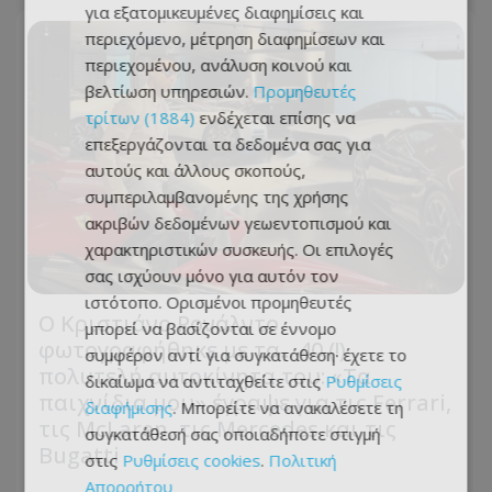
για εξατομικευμένες διαφημίσεις και
περιεχόμενο, μέτρηση διαφημίσεων και
περιεχομένου, ανάλυση κοινού και
βελτίωση υπηρεσιών.
Προμηθευτές
τρίτων (1884)
ενδέχεται επίσης να
επεξεργάζονται τα δεδομένα σας για
αυτούς και άλλους σκοπούς,
συμπεριλαμβανομένης της χρήσης
ακριβών δεδομένων γεωεντοπισμού και
χαρακτηριστικών συσκευής. Οι επιλογές
σας ισχύουν μόνο για αυτόν τον
ιστότοπο. Ορισμένοι προμηθευτές
Ο Κριστιάνο Ρονάλντο
μπορεί να βασίζονται σε έννομο
φωτογραφήθηκε με τα... 40 (!)
συμφέρον αντί για συγκατάθεση· έχετε το
πολυτελή αυτοκίνητα του: «Τα
δικαίωμα να αντιταχθείτε στις
Ρυθμίσεις
παιχνίδια μου» έγραψε για τις Ferrari,
διαφήμισης
. Μπορείτε να ανακαλέσετε τη
τις McLaren, τις Mercedes και τις
συγκατάθεσή σας οποιαδήποτε στιγμή
Bugatti
στις
Ρυθμίσεις cookies
.
Πολιτική
Απορρήτου