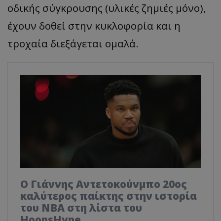
οδικής σύγκρουσης (υλικές ζημιές μόνο),
έχουν δοθεί στην κυκλοφορία και η
τροχαία διεξάγεται ομαλά.
Ο Γιάννης Αντετοκούνμπο 20ος
καλύτερος παίκτης στην ιστορία
του NBA στη λίστα του
HoopsHype