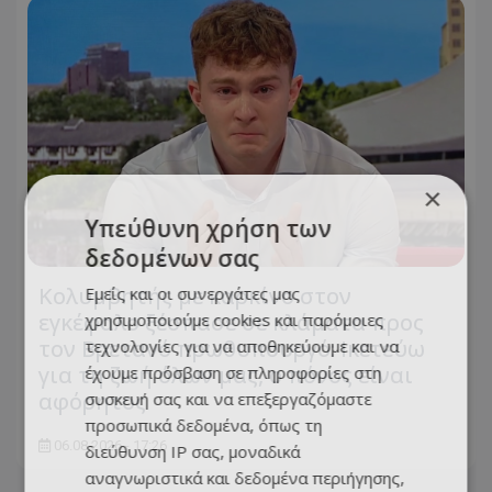
×
Υπεύθυνη χρήση των
δεδομένων σας
Κολυμβητής με καρκίνο στον
Εμείς και οι συνεργάτες μας
εγκέφαλο ξέσπασε σε κλάματα προς
χρησιμοποιούμε cookies και παρόμοιες
τον Βρετανό πρωθυπουργό: Ικετεύω
τεχνολογίες για να αποθηκεύουμε και να
για τη ζωή όλων μας, ο πόνος είναι
έχουμε πρόσβαση σε πληροφορίες στη
αφόρητος
συσκευή σας και να επεξεργαζόμαστε
προσωπικά δεδομένα, όπως τη
06.08.2026 - 17:26
διεύθυνση IP σας, μοναδικά
αναγνωριστικά και δεδομένα περιήγησης,