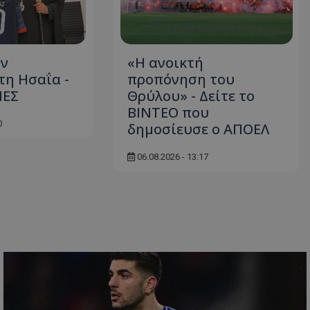
ον
«Η ανοικτή
η Ησαΐα -
προπόνηση του
ΙΕΣ
Θρύλου» - Δείτε το
ΒΙΝΤΕΟ που
0
δημοσίευσε ο ΑΠΟΕΛ
06.08.2026 - 13:17