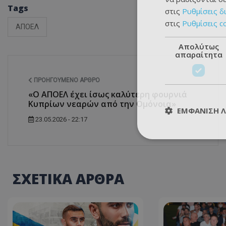
Tags
στις
Ρυθμίσεις δ
στις
Ρυθμίσεις c
ΑΠΟΕΛ
Απολύτως
απαραίτητα
ΠΡΟΗΓΟΎΜΕΝΟ ΆΡΘΡΟ
«Ο ΑΠΟΕΛ έχει ίσως καλύτερη φουρνιά
Κυπρίων νεαρών από την Ομόνοια»
ΕΜΦΆΝΙΣΗ 
23.05.2026 - 22:17
ΣΧΕΤΙΚΑ ΑΡΘΡΑ