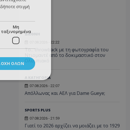
αδήποτε στιγμή
Μη
ταξινομημένα
ΔΙΕΘΝΗ
07.08.2026 - 22:22
Το... throwback με τη φωτογραφία του
Ντιομαντέ από το δοκιμαστικό στον
Ολυμπιακό
ΔΟΧΉ ΌΛΩΝ
Α ΚΑΤΗΓΟΡΙΑ
07.08.2026 - 22:07
Απόλλωνας και ΑΕΛ για Dame Gueye;
SPORTS PLUS
07.08.2026 - 21:59
Γιατί το 2026 αρχίζει να μοιάζει με το 1929