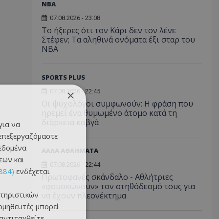
NBA
07.08.2026 - 23:08
Το ήξερες ότι τον Κάρι δεν τον λένε
Στέφεν; Τα αληθινά ονόματα έξι σταρ του
NBA
SPORTS PLUS
×
07.08.2026 - 22:45
Οι ψυχολόγοι συμφωνούν: Η φράση που
ηρεμεί ένα θυμωμένο άτομο κατά τη
διάρκεια καβγά
για να
 επεξεργαζόμαστε
δεδομένα
ΑΛΛΑ ΑΘΛΗΜΑΤΑ
εων και
07.08.2026 - 22:44
884)
ενδέχεται
Πρωτοφανές σκάνδαλο - Aθλήτριες
«φουσκώνουν» τον στηθόδεσμό τους για
τηριστικών
να έχουν πλεονέκτημα
ομηθευτές μπορεί
 αντιταχθείτε