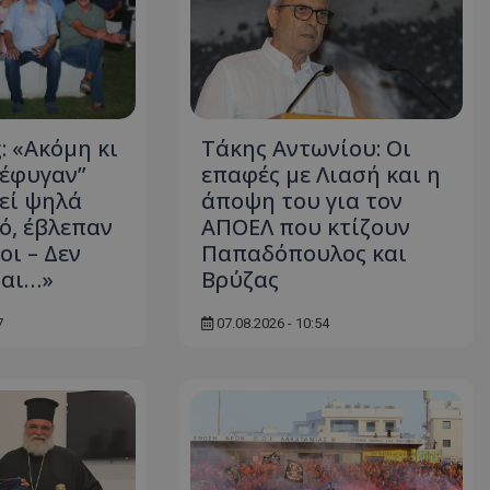
: «Ακόμη κι
Τάκης Αντωνίου: Οι
“έφυγαν”
επαφές με Λιασή και η
κεί ψηλά
άποψη του για τον
ό, έβλεπαν
ΑΠΟΕΛ που κτίζουν
οι – Δεν
Παπαδόπουλος και
ται…»
Βρύζας
7
07.08.2026 - 10:54