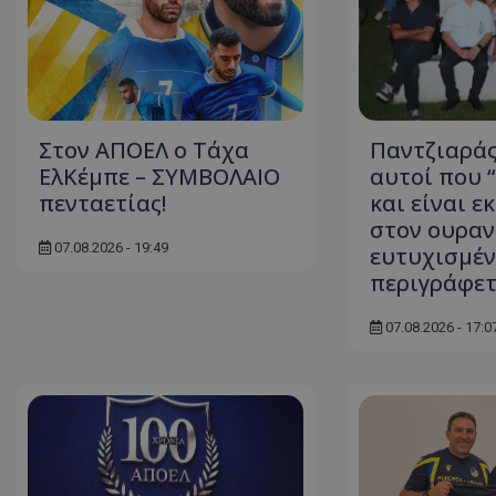
Στον ΑΠΟΕΛ ο Τάχα
Παντζιαράς
ΕλΚέμπε – ΣΥΜΒΟΛΑΙΟ
αυτοί που 
πενταετίας!
και είναι ε
στον ουραν
07.08.2026 - 19:49
ευτυχισμέν
περιγράφε
07.08.2026 - 17:0